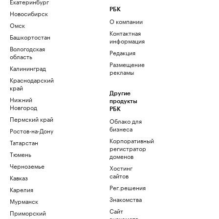
Екатеринбург
РБК
Новосибирск
О компании
Омск
Контактная
Башкортостан
информация
Вологодская
Редакция
область
Размещение
Калининград
рекламы
Краснодарский
край
Другие
Нижний
продукты
Новгород
РБК
Пермский край
Облако для
бизнеса
Ростов-на-Дону
Корпоративный
Татарстан
регистратор
Тюмень
доменов
Черноземье
Хостинг
сайтов
Кавказ
Рег.решения
Карелия
Знакомства
Мурманск
Сайт
Приморский
знакомств