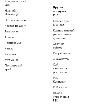
Краснодарский
край
Другие
Нижний
продукты
Новгород
РБК
Пермский край
Облако для
бизнеса
Ростов-на-Дону
Корпоративный
Татарстан
регистратор
Тюмень
доменов
Черноземье
Хостинг
сайтов
Кавказ
Рег.решения
Карелия
Знакомства
Мурманск
Сайт
Приморский
знакомств
край
podbor.ru
РБК
Компании
РБК Курсы
Школа
управления
РБК