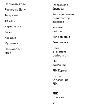
Пермский край
Облако для
бизнеса
Ростов-на-Дону
Корпоративный
Татарстан
регистратор
Тюмень
доменов
Черноземье
Хостинг
сайтов
Кавказ
Рег.решения
Карелия
Знакомства
Мурманск
Сайт
Приморский
знакомств
край
podbor.ru
РБК
Компании
РБК Курсы
Школа
управления
РБК
РБК
Новости
iOS