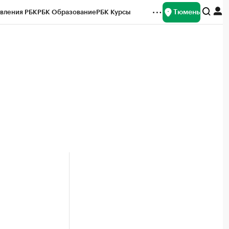
Тюмень
вления РБК
РБК Образование
РБК Курсы
рейтинги
Франшизы
Газета
Спецпроекты СПб
ты