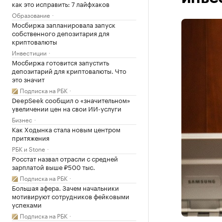
как это исправить: 7 лайфхаков
Образование
Мосбиржа запланировала запуск
собственного депозитария для
криптовалюты
Инвестиции
Мосбиржа готовится запустить
депозитарий для криптовалюты. Что
это значит
Подписка на РБК
DeepSeek сообщил о «значительном»
увеличении цен на свои ИИ-услуги
Бизнес
Как Ходынка стала новым центром
притяжения
РБК и Stone
Росстат назвал отрасли с средней
зарплатой выше ₽500 тыс.
Подписка на РБК
Большая афера. Зачем начальники
мотивируют сотрудников фейковыми
успехами
Подписка на РБК