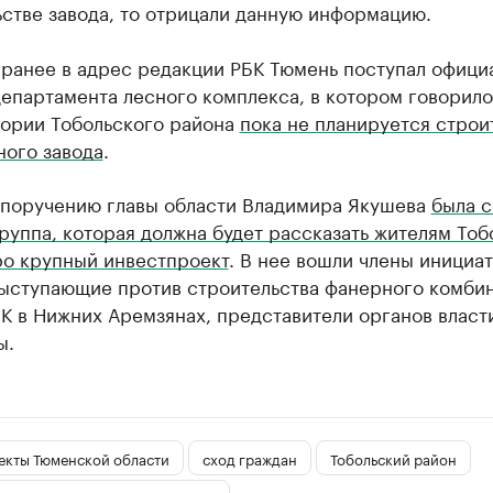
стве завода, то отрицали данную информацию.
 ранее в адрес редакции РБК Тюмень поступал офици
департамента лесного комплекса, в котором говорило
тории Тобольского района
пока не планируется строи
ного завода
.
 поручению главы области Владимира Якушева
была с
руппа, которая должна будет рассказать жителям Тоб
ро крупный инвестпроект
. В нее вошли члены инициа
выступающие против строительства фанерного комбин
К в Нижних Аремзянах, представители органов власти
ы.
екты Тюменской области
сход граждан
Тобольский район