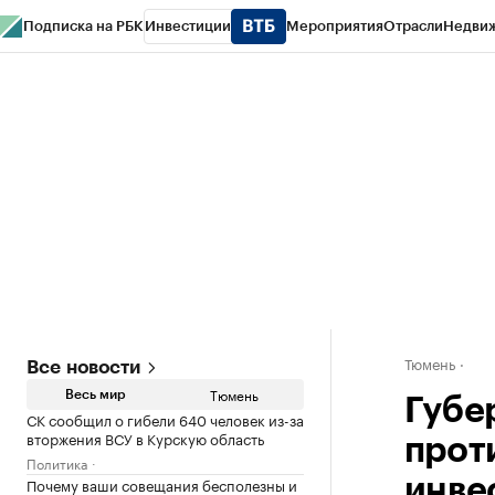
Подписка на РБК
Инвестиции
Мероприятия
Отрасли
Недви
РБК Life
Тренды
Визионеры
Национальные проекты
Город
Стиль
Кр
Конференции СПб
Спецпроекты
Проверка контрагентов
Политика
Тюмень
Все новости
Тюмень
Весь мир
Губе
СК сообщил о гибели 640 человек из-за
вторжения ВСУ в Курскую область
прот
Политика
Почему ваши совещания бесполезны и
инве