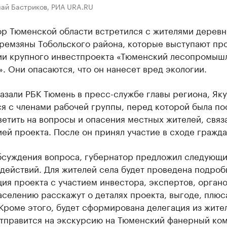
лай Бастриков, РИА URA.RU
ор Тюменской области встретился с жителями деревн
ремзяны Тобольского района, которые выступают пр
ии крупного инвестпроекта «Тюменский лесопромыш
. Они опасаются, что он нанесет вред экологии.
азали РБК Тюмень в пресс-службе главы региона, Як
я с членами рабочей группы, перед которой была по
ветить на вопросы и опасения местных жителей, связ
ей проекта. После он принял участие в сходе гражда
бсуждения вопроса, губернатор предложил следующ
действий. Для жителей села будет проведена подроб
ия проекта с участием инвестора, экспертов, орган
аселению расскажут о деталях проекта, выгоде, плюс
Кроме этого, будет сформирована делегация из жите
отправится на экскурсию на Тюменский фанерный ком