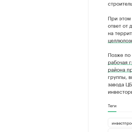
строитель
При этом
ответ от 
на терри
целлюлоз
Позже по
рабочая г
района п
группы, 
завода ЦБ
инвестор
Теги
инвестпро