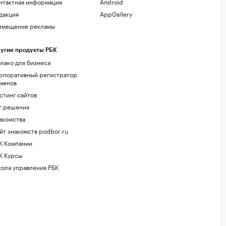
нтактная информация
Android
дакция
AppGallery
змещение рекламы
угие продукты РБК
лако для бизнеса
рпоративный регистратор
менов
стинг сайтов
г.решения
акомства
йт знакомств podbor.ru
К Компании
К Курсы
ола управления РБК