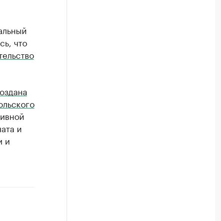
альный
сь, что
тельство
оздана
ольского
тивной
ата и
 и​