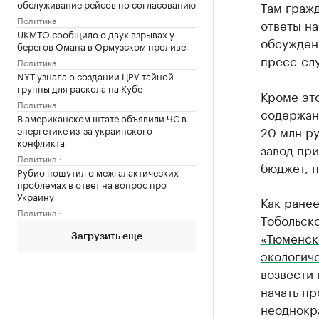
обслуживание рейсов по согласованию
Там гражд
Политика
ответы на
UKMTO сообщило о двух взрывах у
обсуждени
берегов Омана в Ормузском проливе
пресс-сл
Политика
NYT узнала о создании ЦРУ тайной
группы для раскола на Кубе
Кроме это
Политика
содержан
В американском штате объявили ЧС в
20 млн ру
энергетике из-за украинского
конфликта
завод пр
Политика
бюджет, п
Рубио пошутил о межгалактических
проблемах в ответ на вопрос про
Украину
Как ране
Политика
Тобольско
«Тюменск
Загрузить еще
экологич
возвести
начать пр
неоднокра