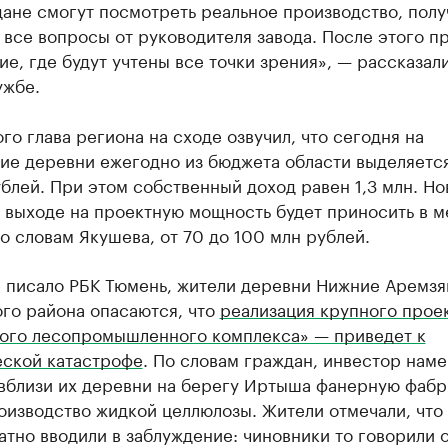
ане смогут посмотреть реальное производство, полу
 все вопросы от руководителя завода. После этого п
е, где будут учтены все точки зрения», — рассказали
ужбе.
го глава региона на сходе озвучил, что сегодня на
ие деревни ежегодно из бюджета области выделяетс
блей. При этом собственный доход равен 1,3 млн. Н
и выходе на проектную мощность будет приносить в 
о словам Якушева, от 70 до 100 млн рублей.
е писало РБК Тюмень, жители деревни Нижние Аремз
го района опасаются, что
реализация крупного прое
ого лесопромышленного комплекса» — приведет к
еской катастрофе
. По словам граждан, инвестор нам
 вблизи их деревни на берегу Иртыша фанерную фабр
оизводство жидкой целлюлозы. Жители отмечали, что
тно вводили в заблуждение: чиновники то говорили 