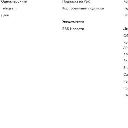
Одноклассники
Подписка на РБК
Ко
Telegram
Корпоративная подписка
Ре
Дзен
Ра
Уведомления
RSS Новости
Др
Об
Ко
до
Хо
Ре
Зн
Са
РБ
РБ
Шк