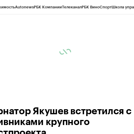
жимость
Autonews
РБК Компании
Телеканал
РБК Вино
Спорт
Школа упра
ипто
РБК Бизнес-среда
Дискуссионный клуб
Исследования
Кредитные 
Экономика
Бизнес
Технологии и медиа
Финансы
Рынок наличной валю
рнатор Якушев встретился с
ивниками крупного
стпроекта