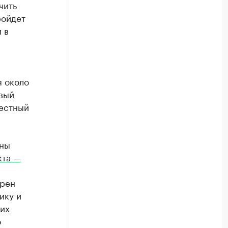
чить
ройдет
 в
я около
овый
местный
яны
кта —
ерен
ику и
 их
о