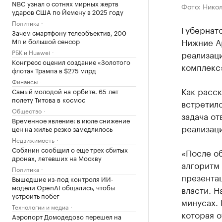
NBC узнал о сотнях мирных жертв
Фото: Нико
ударов США по Йемену в 2025 году
Политика
Губернат
Зачем смартфону телеобъектив, 200
Нижние А
Мп и большой сенсор
РБК и Huawei
реализац
Конгресс оценил создание «Золотого
комплекс»
флота» Трампа в $275 млрд
Финансы
Как расск
Самый молодой на орбите. 65 лет
полету Титова в космос
встретилс
Общество
задача от
Временное явление: в июле снижение
реализаци
цен на жилье резко замедлилось
Недвижимость
Собянин сообщил о еще трех сбитых
«После о
дронах, летевших на Москву
алгоритм 
Политика
презентац
Вышедшие из-под контроля ИИ-
модели OpenAI общались, чтобы
власти. Н
устроить побег
минусах. 
Технологии и медиа
которая 
Аэропорт Домодедово перешел на