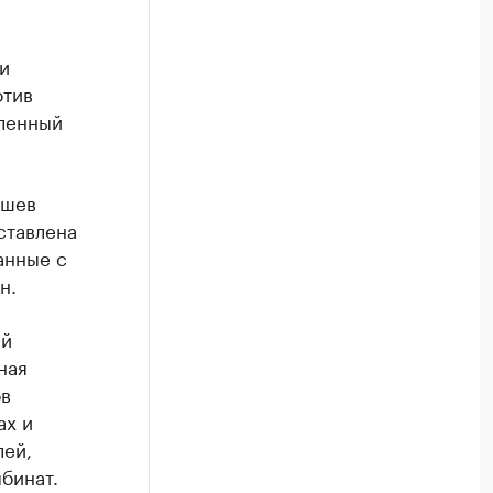
и
отив
ленный
ушев
ставлена
анные с
н.
ий
ная
ов
ах и
лей,
бинат.