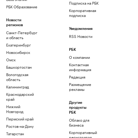
Подписка на РБК
РБК Образование
Корпоративная
подписка
Новости
регионов
Уведомления
Санкт-Петербург
RSS Новости
и область
Екатеринбург
РБК
Новосибирск
О компании
Омск
Контактная
Башкортостан
информация
Вологодская
Редакция
область
Размещение
Калининград
рекламы
Краснодарский
край
Другие
Нижний
продукты
Новгород
РБК
Пермский край
Облако для
бизнеса
Ростов-на-Дону
Корпоративный
Татарстан
регистратор