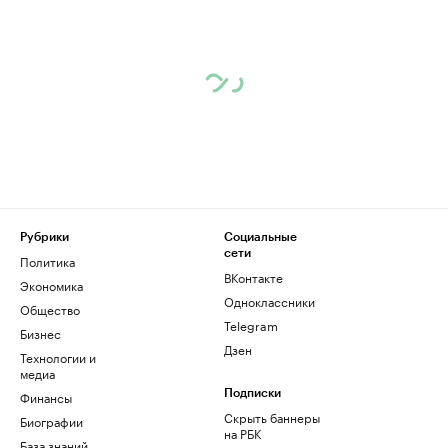
Рубрики
Социальные
сети
Политика
ВКонтакте
Экономика
Одноклассники
Общество
Telegram
Бизнес
Дзен
Технологии и
медиа
Финансы
Подписки
Скрыть баннеры
Биографии
на РБК
База знаний