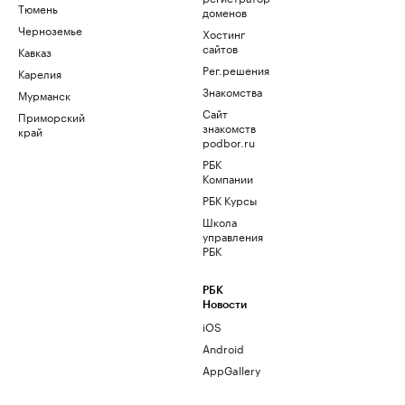
Тюмень
доменов
Черноземье
Хостинг
сайтов
Кавказ
Рег.решения
Карелия
Знакомства
Мурманск
Сайт
Приморский
знакомств
край
podbor.ru
РБК
Компании
РБК Курсы
Школа
управления
РБК
РБК
Новости
iOS
Android
AppGallery