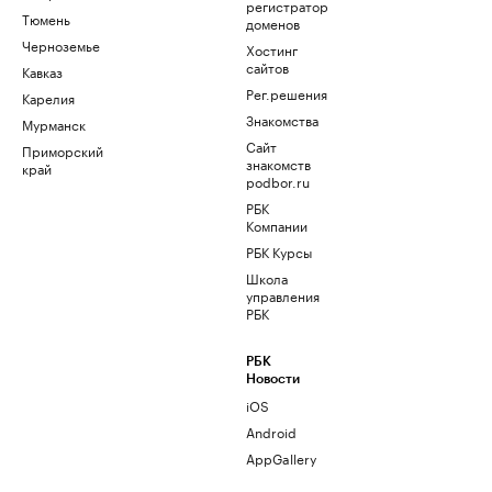
регистратор
Тюмень
доменов
Черноземье
Хостинг
сайтов
Кавказ
Рег.решения
Карелия
Знакомства
Мурманск
Сайт
Приморский
знакомств
край
podbor.ru
РБК
Компании
РБК Курсы
Школа
управления
РБК
РБК
Новости
iOS
Android
AppGallery