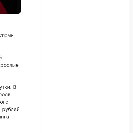
остюмы
й
взрослые
утки. В
роев,
ного
0 рублей
инга