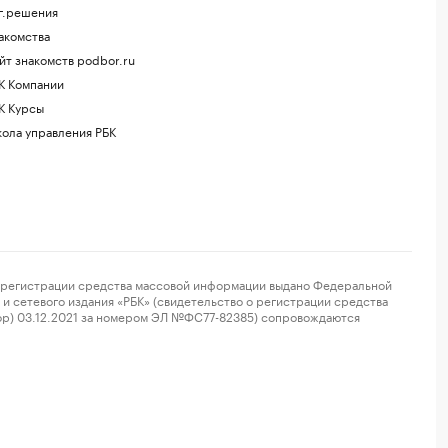
г.решения
акомства
йт знакомств podbor.ru
К Компании
К Курсы
ола управления РБК
регистрации средства массовой информации выдано Федеральной
и сетевого издания «РБК» (свидетельство о регистрации средства
ор) 03.12.2021 за номером ЭЛ №ФС77-82385) сопровождаются