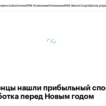
жимость
Autonews
РБК Компании
Телеканал
РБК Вино
Спорт
Школа упра
ипто
РБК Бизнес-среда
Дискуссионный клуб
Исследования
Кредитные 
Экономика
Бизнес
Технологии и медиа
Финансы
Рынок наличной валю
нцы нашли прибыльный спо
ботка перед Новым годом