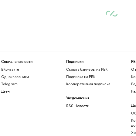
Социальные сети
Подписки
РБ
ВКонтакте
Скрыть баннеры на РБК
О 
Одноклассники
Подписка на РБК
Ко
Telegram
Корпоративная подписка
Ре
Дзен
Ра
Уведомления
RSS Новости
Др
Об
Ко
до
Хо