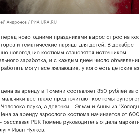
сей Андронов / РИА URA.RU
 перед новогодними праздниками вырос спрос на к
торов и тематические наряды для детей. В декабре
нно новогодние костюмы становятся источником
льного заработка, и с каждым днем число объявлени
аработать могут все желающие, у кого есть детские 
цена за аренду в Тюмени составляет 350 рублей за с
у мальчики все также предпочитают костюмы суперге
Человека-паука, а девочки – Эльзы и Анны из "Холод
Цена за аренду взрослого костюма начинается от 60
 – рассказал РБК Тюмень руководитель отдела маркет
луг» Иван Чулков.