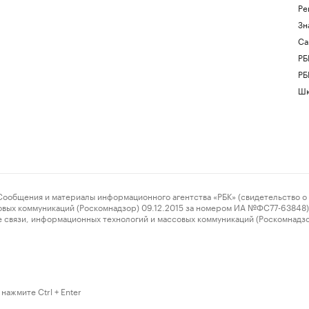
Ре
Зн
Са
РБ
РБ
Шк
ения и материалы информационного агентства «РБК» (свидетельство о 
овых коммуникаций (Роскомнадзор) 09.12.2015 за номером ИА №ФС77-63848) 
 связи, информационных технологий и массовых коммуникаций (Роскомнадз
нажмите Ctrl + Enter