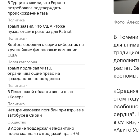
В Турции заявили, что Европа
потребовала подтверждать
происхождение газа
Политика
Фото: Алек
Трамп заявил, что США «тоже
нуждаются» в ракетах для Patriot
В Тюмени
Политика
для анима
Reuters сообщил о серии кибератак на
крупнейшие финансовые компании
традицио
США
дополните
Новая категория
растет. З
Трамп подписал указы,
ограничивающие право на
костюмы.
гражданство по рождению
Политика
«Средняя 
В Пензенской области ввели план
«Ковер»
этом год
Политика
особенно 
Четыре человека погибли при взрыве в
сердца". 
автобусе в Сирии
в сутки»,
Общество
В Африке поддержали Инфантино
«Авито Ус
после скандала с продажей прав ЧМ