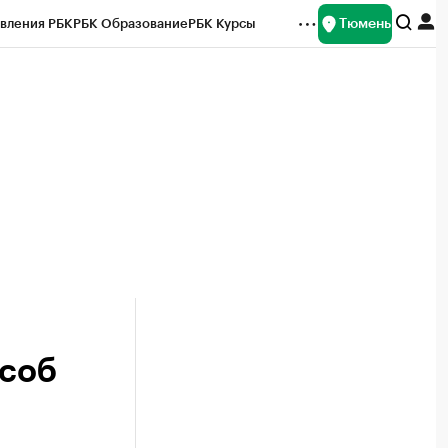
Тюмень
вления РБК
РБК Образование
РБК Курсы
рейтинги
Франшизы
Газета
Спецпроекты СПб
ты
соб