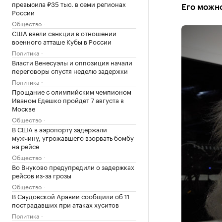
превысила ₽35 тыс. в семи регионах
Его можн
России
Общество
США ввели санкции в отношении
военного атташе Кубы в России
Политика
Власти Венесуэлы и оппозиция начали
переговоры спустя неделю задержки
Политика
Прощание с олимпийским чемпионом
Иваном Едешко пройдет 7 августа в
Москве
Общество
В США в аэропорту задержали
мужчину, угрожавшего взорвать бомбу
на рейсе
Общество
Во Внуково предупредили о задержках
рейсов из-за грозы
Общество
В Саудовской Аравии сообщили об 11
пострадавших при атаках хуситов
Политика