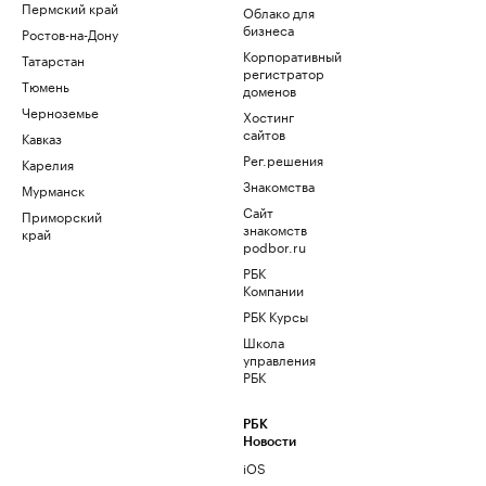
Пермский край
Облако для
бизнеса
Ростов-на-Дону
Корпоративный
Татарстан
регистратор
Тюмень
доменов
Черноземье
Хостинг
сайтов
Кавказ
Рег.решения
Карелия
Знакомства
Мурманск
Сайт
Приморский
знакомств
край
podbor.ru
РБК
Компании
РБК Курсы
Школа
управления
РБК
РБК
Новости
iOS