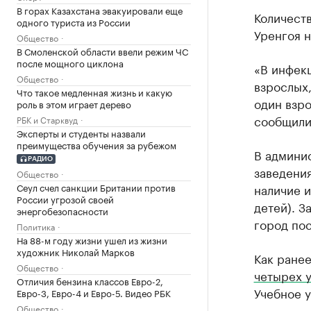
В горах Казахстана эвакуировали еще
Количест
одного туриста из России
Уренгоя н
Общество
В Смоленской области ввели режим ЧС
после мощного циклона
«В инфек
Общество
взрослых,
Что такое медленная жизнь и какую
один взро
роль в этом играет дерево
сообщили
РБК и Старквуд
Эксперты и студенты назвали
преимущества обучения за рубежом
В админис
РАДИО
заведения
Общество
Сеул счел санкции Британии против
наличие и
России угрозой своей
детей). 
энергобезопасности
город пос
Политика
На 88-м году жизни ушел из жизни
художник Николай Марков
Как ране
Общество
четырех 
Отличия бензина классов Евро-2,
Учебное у
Евро-3, Евро-4 и Евро-5. Видео РБК
Общество