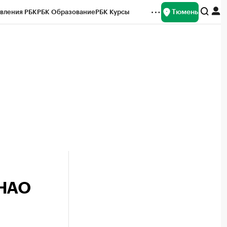
Тюмень
вления РБК
РБК Образование
РБК Курсы
рейтинги
Франшизы
Газета
Спецпроекты СПб
ты
ЯНАО