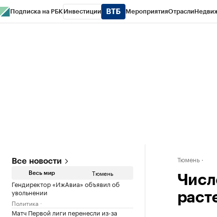
Подписка на РБК
Инвестиции
Мероприятия
Отрасли
Недви
РБК Life
Тренды
Визионеры
Национальные проекты
Город
Стиль
Кр
Конференции СПб
Спецпроекты
Проверка контрагентов
Политика
Тюмень
Все новости
Тюмень
Весь мир
Числ
Гендиректор «ИжАвиа» объявил об
увольнении
раст
Политика
Матч Первой лиги перенесли из-за