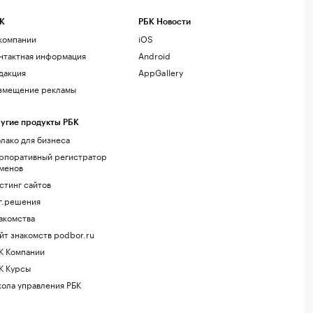
К
РБК Новости
компании
iOS
нтактная информация
Android
дакция
AppGallery
змещение рекламы
угие продукты РБК
лако для бизнеса
рпоративный регистратор
менов
стинг сайтов
г.решения
акомства
йт знакомств podbor.ru
К Компании
К Курсы
ола управления РБК