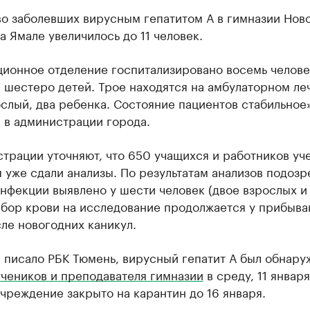
во заболевших вирусным гепатитом А в гимназии Нов
а Ямале увеличилось до 11 человек.
ционное отделение госпитализировано восемь челове
 шестеро детей. Трое находятся на амбулаторном ле
слый, два ребенка. Состояние пациентов стабильное
 в администрации города.
трации уточняют, что 650 учащихся и работников уч
 уже сдали анализы. По результатам анализов подозр
нфекции выявлено у шести человек (двое взрослых и
Забор крови на исследование продолжается у прибыв
ле новогодних каникул.
е писало РБК Тюмень, вирусный гепатит А был обнар
учеников и преподавателя гимназии
в среду, 11 января
чреждение закрыто на карантин до 16 января.