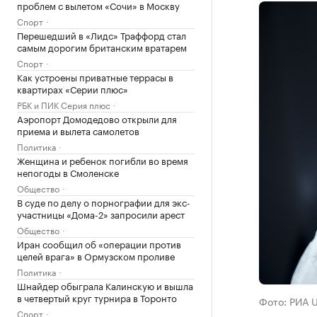
проблем с вылетом «Сочи» в Москву
Спорт
Перешедший в «Лидс» Траффорд стал
самым дорогим британским вратарем
Спорт
Как устроены приватные террасы в
квартирах «Серии плюс»
РБК и ПИК Серия плюс
Аэропорт Домодедово открыли для
приема и вылета самолетов
Политика
Женщина и ребенок погибли во время
непогоды в Смоленске
Общество
В суде по делу о порнографии для экс-
участницы «Дома-2» запросили арест
Общество
Иран сообщил об «операции против
целей врага» в Ормузском проливе
Политика
Шнайдер обыграла Калинскую и вышла
в четвертый круг турнира в Торонто
Фото: РИА 
Спорт