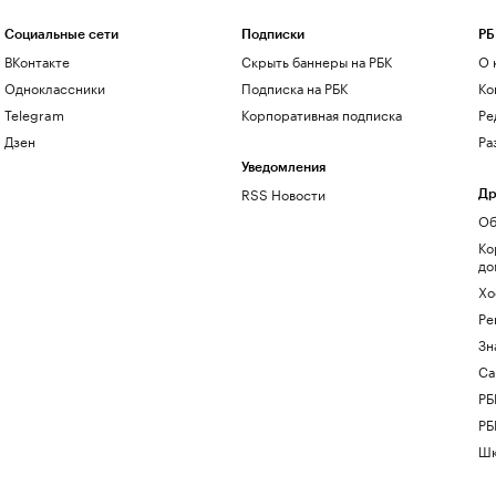
Социальные сети
Подписки
РБ
ВКонтакте
Скрыть баннеры на РБК
О 
Одноклассники
Подписка на РБК
Ко
Telegram
Корпоративная подписка
Ре
Дзен
Ра
Уведомления
RSS Новости
Др
Об
Ко
до
Хо
Ре
Зн
Са
РБ
РБ
Шк