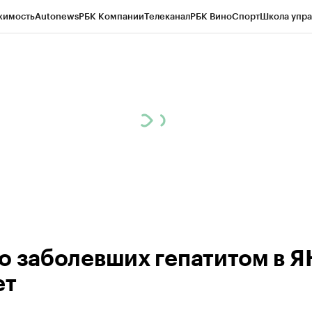
жимость
Autonews
РБК Компании
Телеканал
РБК Вино
Спорт
Школа упра
ипто
РБК Бизнес-среда
Дискуссионный клуб
Исследования
Кредитные 
Экономика
Бизнес
Технологии и медиа
Финансы
Рынок наличной валю
о заболевших гепатитом в 
ет