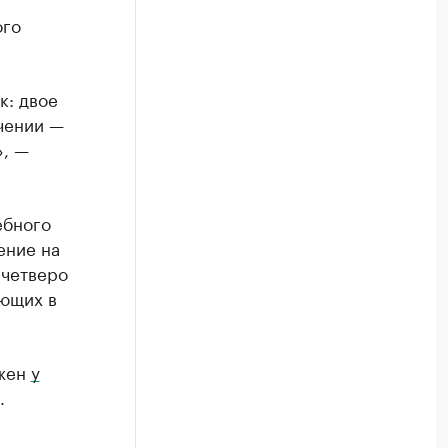
ого
к: двое
чении —
», —
ебного
ение на
 четверо
ающих в
ужен
у
.