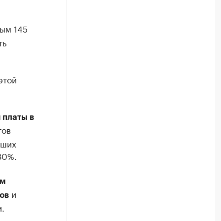
вым 145
ть
этой
 платы в
тов
вших
30%.
ам
и
ов
.