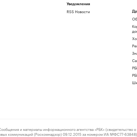
Уведомления
RSS Новости
Др
Об
Ко
до
Хо
Ре
Зн
Са
РБ
РБ
Шк
ения и материалы информационного агентства «РБК» (свидетельство о 
овых коммуникаций (Роскомнадзор) 09.12.2015 за номером ИА №ФС77-63848) 