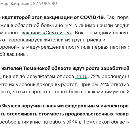
имир Жабриков \ РИА URA.RU
. Так, пер
 идет второй этап вакцинации от COVID-19
мся в областной больнице №4 в Ишиме начали вводи
омпонент
вакцины «Спутник V»
. Вскоре медики начнут
 от коронавируса жителей из групп риска и
ороной», в медучреждение поступила первая партия 
ой вакцины.
и жителей Тюменской области ждут роста заработной
, пишет по результатам опроса
hh.ru
. 72% респонден
что их уровень дохода вырастет. Причем 24% ответи
ают, что их зарплата станет больше как минимум на 
 Якушев поручил главным федеральным инспектор
ть отслеживать стоимость продовольственных товар
особое внимание на работу ЖКХ в Тюменской области