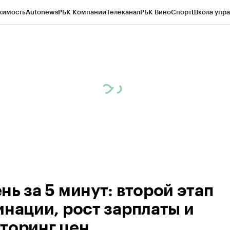
жимость
Autonews
РБК Компании
Телеканал
РБК Вино
Спорт
Школа упра
ипто
РБК Бизнес-среда
Дискуссионный клуб
Исследования
Кредитные 
Экономика
Бизнес
Технологии и медиа
Финансы
Рынок наличной валю
нь за 5 минут: второй этап
инации, рост зарплаты и
торинг цен