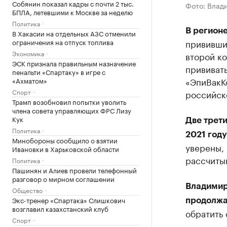
Собянин показал кадры с почти 2 тыс.
Фото: Влад
БПЛА, летевшими к Москве за неделю
Политика
В регионе
В Хакасии на отдельных АЗС отменили
ограничения на отпуск топлива
прививши
Экономика
второй к
ЭСК признала правильным назначение
прививать
пенальти «Спартаку» в игре с
«ЭпиВакК
«Ахматом»
Спорт
российск
Трамп возобновил попытки уволить
члена совета управляющих ФРС Лизу
Кук
Две трет
Политика
2021 году
Минобороны сообщило о взятии
уверены, 
Ивановки в Харьковской области
рассчитыв
Политика
Пашинян и Алиев провели телефонный
разговор о мирном соглашении
Владимир
Общество
Экс-тренер «Спартака» Слишкович
продолжа
возглавил казахстанский клуб
обратить 
Спорт