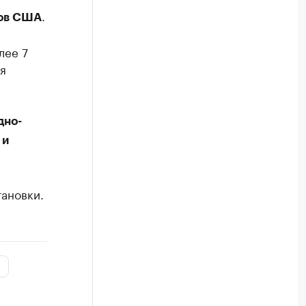
.
ров США
лее 7
я
дно-
 и
ановки.