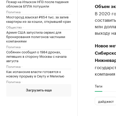
Пожар на Ильском НПЗ после падения
обломков БПЛА потушили
Объем эк
Политика
В 2020 г
Мосгорсуд взыскал ₽654 тыс. за залив
составить
квартиры из-за кошки, открывшей кран
млн долл
Общество
выходу н
Армия США запустила сервис для
бронирования полигонов частными
компаниями
Новое ме
Политика
Собянин сообщил о 1984 дронах,
Сибирско
летевших в сторону Москвы с начала
августа
Нижневар
государс
Политика
Как испанские власти готовятся к
компания 
новому прорыву в Сеуту и Мелилью
Политика
Теги
Загрузить еще
дайджест