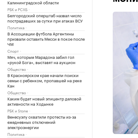
Калининградской области
РБК и РСХБ
Белгородский оперштаб назвал число
пострадавших за сутки при атаках ВСУ
Политика
В Ассоциации футбола Аргентины
призвали оставить Месси в покое после
ЧМ
Спорт
Мяч, которым Марадона забил гол
«рукой Бога», выставят на аукцион
Общество
В Красноярском крае начали поиски
семьи с ребенком, пропавшей на реке
Кан
Общество
Каким будет новый эпицентр деловой
активности на Ходынке
РБК и Stone
Венесуэлу охватили протесты из-за
ежедневных отключений
электроэнергии
Политика