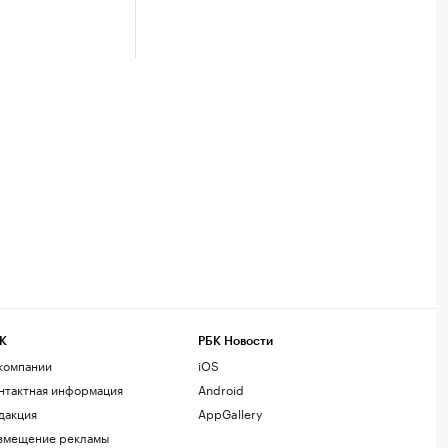
К
РБК Новости
компании
iOS
нтактная информация
Android
дакция
AppGallery
змещение рекламы