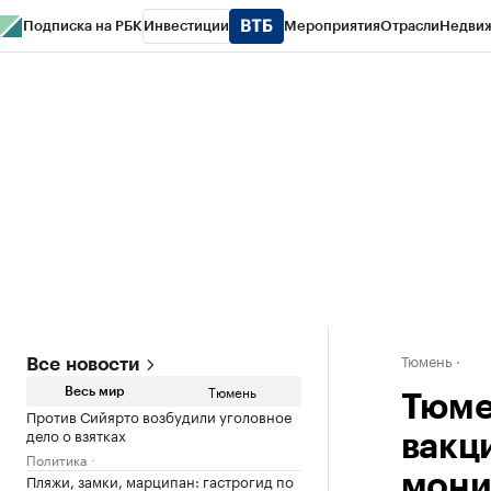
Подписка на РБК
Инвестиции
Мероприятия
Отрасли
Недви
РБК Life
Тренды
Визионеры
Национальные проекты
Город
Стиль
Кр
Конференции СПб
Спецпроекты
Проверка контрагентов
Политика
Тюмень
Все новости
Тюмень
Весь мир
Тюме
Против Сийярто возбудили уголовное
дело о взятках
вакц
Политика
Пляжи, замки, марципан: гастрогид по
мони