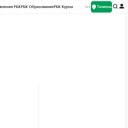
Тюмень
вления РБК
РБК Образование
РБК Курсы
рейтинги
Франшизы
Газета
Спецпроекты СПб
ты