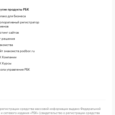
угие продукты РБК
лако для бизнеса
рпоративный регистратор
менов
стинг сайтов
г.решения
акомства
йт знакомств podbor.ru
К Компании
К Курсы
ола управления РБК
регистрации средства массовой информации выдано Федеральной
и сетевого издания «РБК» (свидетельство о регистрации средства