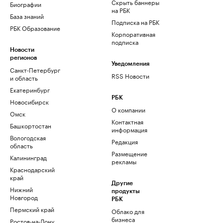
Скрыть баннеры
Биографии
на РБК
База знаний
Подписка на РБК
РБК Образование
Корпоративная
подписка
Новости
регионов
Уведомления
Санкт-Петербург
RSS Новости
и область
Екатеринбург
РБК
Новосибирск
О компании
Омск
Контактная
Башкортостан
информация
Вологодская
Редакция
область
Размещение
Калининград
рекламы
Краснодарский
край
Другие
Нижний
продукты
Новгород
РБК
Пермский край
Облако для
бизнеса
Ростов-на-Дону