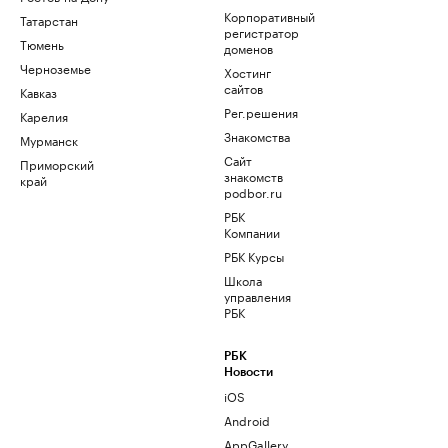
Корпоративный
Татарстан
регистратор
Тюмень
доменов
Черноземье
Хостинг
сайтов
Кавказ
Рег.решения
Карелия
Знакомства
Мурманск
Сайт
Приморский
знакомств
край
podbor.ru
РБК
Компании
РБК Курсы
Школа
управления
РБК
РБК
Новости
iOS
Android
AppGallery