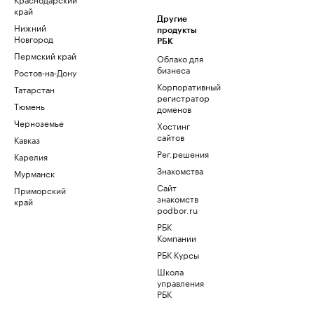
край
Другие
Нижний
продукты
Новгород
РБК
Пермский край
Облако для
бизнеса
Ростов-на-Дону
Корпоративный
Татарстан
регистратор
Тюмень
доменов
Черноземье
Хостинг
сайтов
Кавказ
Рег.решения
Карелия
Знакомства
Мурманск
Сайт
Приморский
знакомств
край
podbor.ru
РБК
Компании
РБК Курсы
Школа
управления
РБК