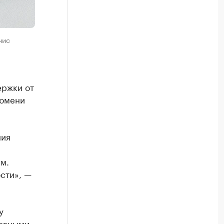
нис
ержки от
Тюмени
ния
м.
сти», —
у
новными