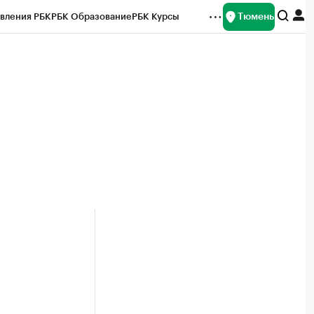
Тюмень
вления РБК
РБК Образование
РБК Курсы
рейтинги
Франшизы
Газета
Спецпроекты СПб
ты