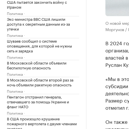
США пытается закончить войну с
Ираном
Политика
Экс-министра ВВС США лишили
О новой мер
доступа к секретным данным из-за
утечки
Моргунов /
Политика
Шуваев сообщил о системе
В 2024 г
оповещения, для которой не нужны
организа
сеть и зарядка
властей в
Политика
В Московской области объявили
Руслан Ку
беспилотную опасность
Политика
«Мы в эт
В Московской области второй раз за
ночь объявили ракетную опасность
субсидии 
Политика
деятельн
Пентагон отстранил генерала,
Размер су
отвечавшего за помощь Украине и
фланг НАТО
отметил г
Политика
В США произошло крушение
Он также 
пожарного вертолета с двумя членами
креативн
экипажа