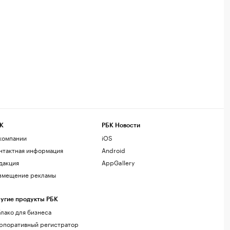
К
РБК Новости
компании
iOS
нтактная информация
Android
дакция
AppGallery
змещение рекламы
угие продукты РБК
лако для бизнеса
рпоративный регистратор