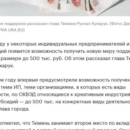
е поддержки рассказал глава Тюмени Руслан Кухарук. (Фото: Де
 РИА URA.RU)
оду у некоторых индивидуальных предпринимателей и
ций появится возможность получить новую меру подд
 размере до 500 тыс. руб. Об этом рассказал глава 
харук.
ом году впервые предусмотрели возможность получе
теми ИП, теми организациями, в которых есть виды
ости, по ОКВЭД относящиеся к креативным индустрия
бсидий — до 500 тыс. на конкретные виды деятельно
лава города.
отметил, что Тюмень занимает второе место по вклад
ых индустрий в валовый муниципальный продукт. Ос