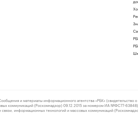
до
Хо
Ре
Зн
Са
РБ
РБ
Шк
ения и материалы информационного агентства «РБК» (свидетельство о 
овых коммуникаций (Роскомнадзор) 09.12.2015 за номером ИА №ФС77-63848) 
 связи, информационных технологий и массовых коммуникаций (Роскомнадз