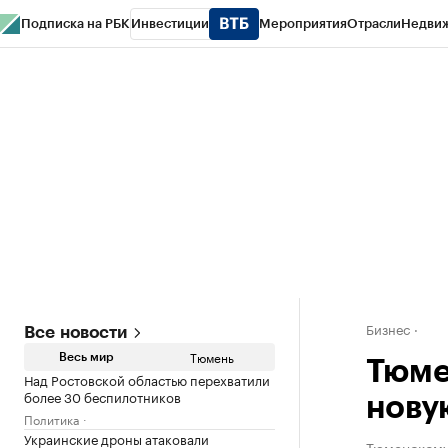
Подписка на РБК
Инвестиции
Мероприятия
Отрасли
Недви
РБК Life
Тренды
Визионеры
Национальные проекты
Город
Стиль
Кр
Конференции СПб
Спецпроекты
Проверка контрагентов
Политика
Бизнес
Все новости
Тюмень
Весь мир
Тюме
Над Ростовской областью перехватили
более 30 беспилотников
нову
Политика
Украинские дроны атаковали
Тюменскому