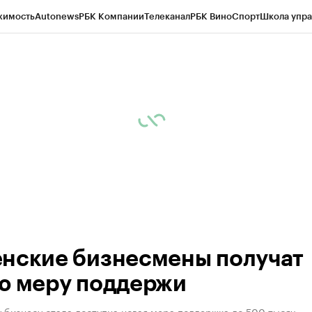
жимость
Autonews
РБК Компании
Телеканал
РБК Вино
Спорт
Школа упра
ипто
РБК Бизнес-среда
Дискуссионный клуб
Исследования
Кредитные 
Экономика
Бизнес
Технологии и медиа
Финансы
Рынок наличной валю
нские бизнесмены получат
ю меру поддержи
 бизнесу стала доступна новая мера поддержка до 500 тысяч