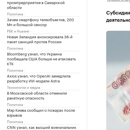
промпредприятие в Самарской
области
Субсидии 
Политика
Зачем смартфону телеобъектив, 200
деятельн
Мп и большой сенсор
РБК и Huawei
Новая Зеландия анонсировала 36-й
пакет санкций против России
Политика
Bloomberg узнал, что Украина
пообещала США больше не атаковать
КТК
Политика
Axios узнал, что OpenAI замедлила
разработку ИИ-модели Astra
Технологии и медиа
В Московской области отменили
ракетную опасность
Политика
Мэр Киева сообщил о пожарах после
взрывов
Политика
CNN узнал, как высший военачальник