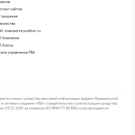
менов
стинг сайтов
г.решения
акомства
йт знакомств podbor.ru
К Компании
К Курсы
ола управления РБК
регистрации средства массовой информации выдано Федеральной
и сетевого издания «РБК» (свидетельство о регистрации средства
ор) 03.12.2021 за номером ЭЛ №ФС77-82385) сопровождаются