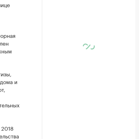
лице
торная
влен
ажным
изы,
дома и
т,
тельных
 2018
ельства