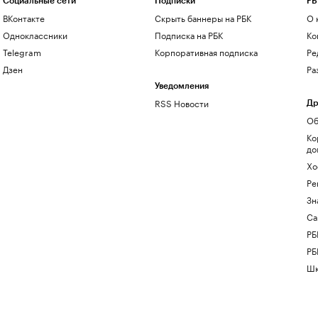
Социальные сети
Подписки
РБ
ВКонтакте
Скрыть баннеры на РБК
О 
Одноклассники
Подписка на РБК
Ко
Telegram
Корпоративная подписка
Ре
Дзен
Ра
Уведомления
RSS Новости
Др
Об
Ко
до
Хо
Ре
Зн
Са
РБ
РБ
Шк