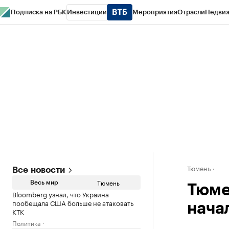
Подписка на РБК
Инвестиции
Мероприятия
Отрасли
Недви
РБК Life
Тренды
Визионеры
Национальные проекты
Город
Стиль
Кр
Конференции СПб
Спецпроекты
Проверка контрагентов
Политика
Тюмень
Все новости
Тюмень
Весь мир
Тюме
Bloomberg узнал, что Украина
пообещала США больше не атаковать
нача
КТК
Политика