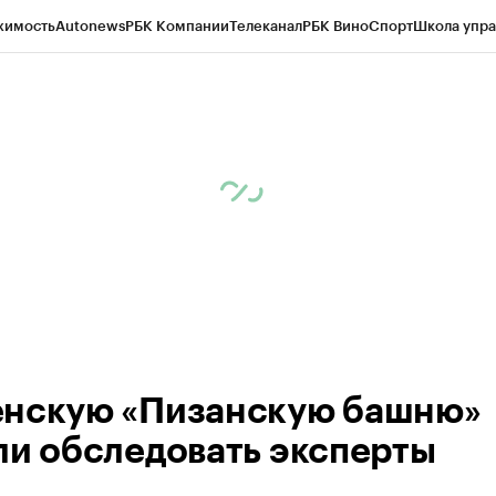
жимость
Autonews
РБК Компании
Телеканал
РБК Вино
Спорт
Школа упра
ипто
РБК Бизнес-среда
Дискуссионный клуб
Исследования
Кредитные 
Экономика
Бизнес
Технологии и медиа
Финансы
Рынок наличной валю
нскую «Пизанскую башню»
ли обследовать эксперты