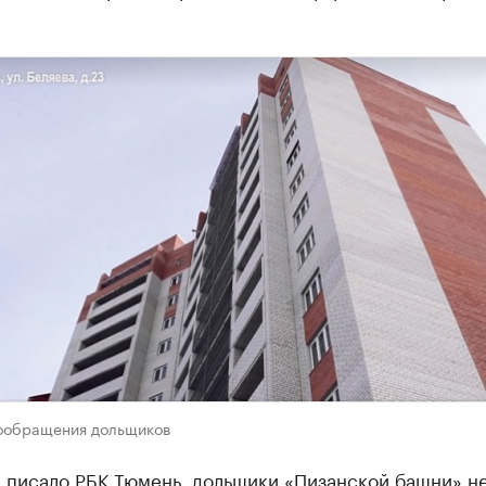
ообращения дольщиков
е писало РБК Тюмень, дольщики «Пизанской башни» н