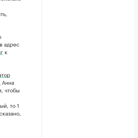
ть,
о
в адрес
нг
к
атор
ц Анна
я, чтобы
й, то 1
сказано,