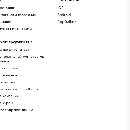
К
РБК Новости
компании
iOS
нтактная информация
Android
дакция
AppGallery
змещение рекламы
угие продукты РБК
лако для бизнеса
рпоративный регистратор
менов
стинг сайтов
г.решения
акомства
йт знакомств podbor.ru
К Компании
К Курсы
ола управления РБК