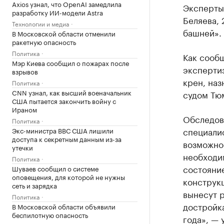
Axios узнал, что OpenAI замедлила
Эксперты
разработку ИИ-модели Astra
Беляева, 
Технологии и медиа
башней».
В Московской области отменили
ракетную опасность
Политика
Как сообщ
Мэр Киева сообщил о пожарах после
экспертиз
взрывов
крен, наз
Политика
CNN узнал, как высший военачальник
судом Тю
США пытается закончить войну с
Ираном
Обследова
Политика
специали
Экс-министра ВВС США лишили
доступа к секретным данным из-за
возможнос
утечки
необходим
Политика
состояни
Шуваев сообщил о системе
оповещения, для которой не нужны
конструкц
сеть и зарядка
вынесут р
Политика
достройка
В Московской области объявили
беспилотную опасность
года», — 