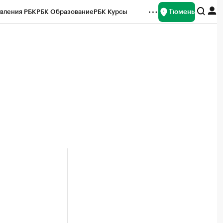
Тюмень
вления РБК
РБК Образование
РБК Курсы
рейтинги
Франшизы
Газета
Спецпроекты СПб
ты