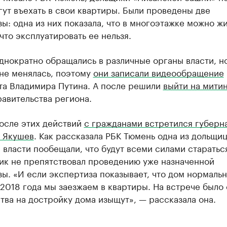
гут въехать в свои квартиры. Были проведены две
ы: одна из них показала, что в многоэтажке можно жи
что эксплуатировать ее нельзя.
днократно обращались в различные органы власти, н
 не менялась, поэтому
они записали видеообращение
та Владимира Путина. А после решили
выйти на мити
авительства региона.
после этих действий
с гражданами встретился губерн
 Якушев
. Как рассказала РБК Тюмень одна из дольщи
 власти пообещали, что будут всеми силами старатьс
ик не препятствовал проведению уже назначенной
ы. «И если экспертиза показывает, что дом нормальны
2018 года мы заезжаем в квартиры. На встрече было 
тва на достройку дома изыщут», — рассказала она.