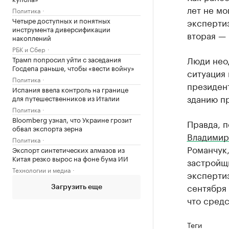
лет не мо
Политика
Четыре доступных и понятных
экспертиз
инструмента диверсификации
вторая — 
накоплений
РБК и Сбер
Люди нео
Трамп попросил уйти с заседания
Госдепа раньше, чтобы «вести войну»
ситуация
Политика
президен
Испания ввела контроль на границе
зданию пр
для путешественников из Италии
Политика
Bloomberg узнал, что Украине грозит
Правда, 
обвал экспорта зерна
Владимир
Политика
Романчук,
Экспорт синтетических алмазов из
Китая резко вырос на фоне бума ИИ
застройщ
Технологии и медиа
экспертиз
сентября 
Загрузить еще
что средс
Теги