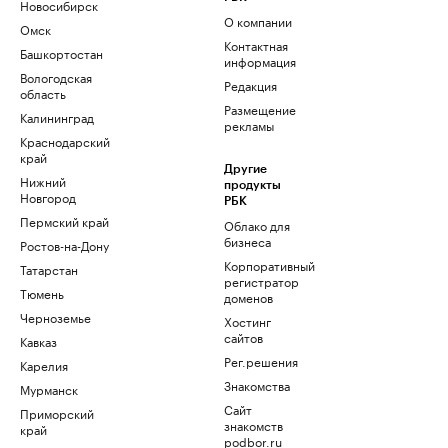
Новосибирск
О компании
Омск
Контактная
Башкортостан
информация
Вологодская
Редакция
область
Размещение
Калининград
рекламы
Краснодарский
край
Другие
Нижний
продукты
Новгород
РБК
Пермский край
Облако для
бизнеса
Ростов-на-Дону
Корпоративный
Татарстан
регистратор
Тюмень
доменов
Черноземье
Хостинг
сайтов
Кавказ
Рег.решения
Карелия
Знакомства
Мурманск
Сайт
Приморский
знакомств
край
podbor.ru