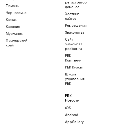
регистратор
Тюмень
доменов
Черноземье
Хостинг
сайтов
Кавказ
Рег.решения
Карелия
Знакомства
Мурманск
Сайт
Приморский
знакомств
край
podbor.ru
РБК
Компании
РБК Курсы
Школа
управления
РБК
РБК
Новости
iOS
Android
AppGallery