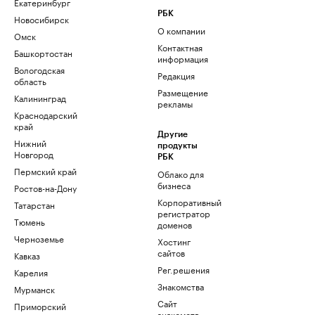
Екатеринбург
РБК
Новосибирск
О компании
Омск
Контактная
Башкортостан
информация
Вологодская
Редакция
область
Размещение
Калининград
рекламы
Краснодарский
край
Другие
Нижний
продукты
Новгород
РБК
Пермский край
Облако для
бизнеса
Ростов-на-Дону
Корпоративный
Татарстан
регистратор
Тюмень
доменов
Черноземье
Хостинг
сайтов
Кавказ
Рег.решения
Карелия
Знакомства
Мурманск
Сайт
Приморский
знакомств