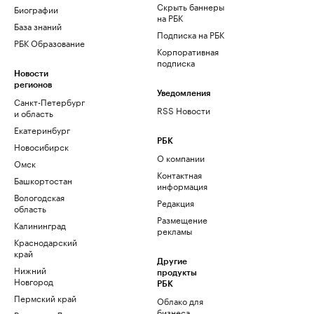
Скрыть баннеры
Биографии
на РБК
База знаний
Подписка на РБК
РБК Образование
Корпоративная
подписка
Новости
регионов
Уведомления
Санкт-Петербург
RSS Новости
и область
Екатеринбург
РБК
Новосибирск
О компании
Омск
Контактная
Башкортостан
информация
Вологодская
Редакция
область
Размещение
Калининград
рекламы
Краснодарский
край
Другие
Нижний
продукты
Новгород
РБК
Пермский край
Облако для
бизнеса