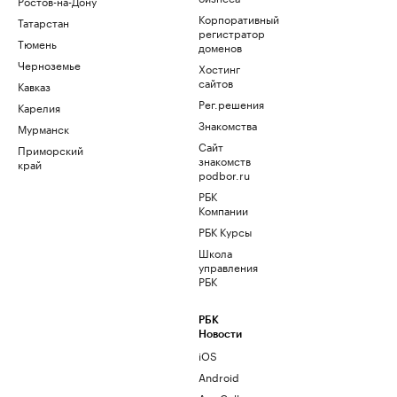
Ростов-на-Дону
Корпоративный
Татарстан
регистратор
Тюмень
доменов
Черноземье
Хостинг
сайтов
Кавказ
Рег.решения
Карелия
Знакомства
Мурманск
Сайт
Приморский
знакомств
край
podbor.ru
РБК
Компании
РБК Курсы
Школа
управления
РБК
РБК
Новости
iOS
Android