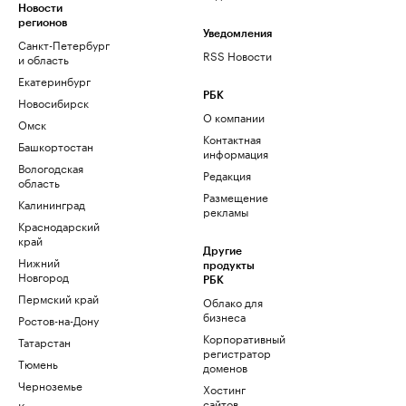
Новости
регионов
Уведомления
Санкт-Петербург
RSS Новости
и область
Екатеринбург
РБК
Новосибирск
О компании
Омск
Контактная
Башкортостан
информация
Вологодская
Редакция
область
Размещение
Калининград
рекламы
Краснодарский
край
Другие
Нижний
продукты
Новгород
РБК
Пермский край
Облако для
бизнеса
Ростов-на-Дону
Корпоративный
Татарстан
регистратор
Тюмень
доменов
Черноземье
Хостинг
сайтов