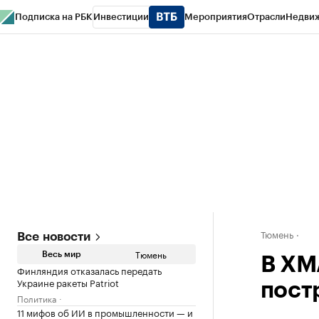
Подписка на РБК
Инвестиции
Мероприятия
Отрасли
Недви
РБК Life
Тренды
Визионеры
Национальные проекты
Город
Стиль
Кр
Конференции СПб
Спецпроекты
Проверка контрагентов
Политика
Тюмень
Все новости
Тюмень
Весь мир
В ХМ
Финляндия отказалась передать
Украине ракеты Patriot
пост
Политика
11 мифов об ИИ в промышленности — и