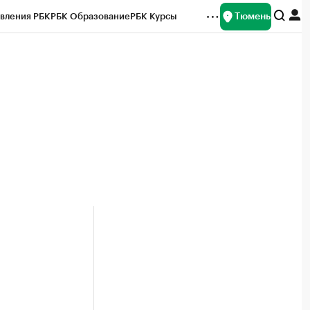
Тюмень
вления РБК
РБК Образование
РБК Курсы
рейтинги
Франшизы
Газета
Спецпроекты СПб
ты