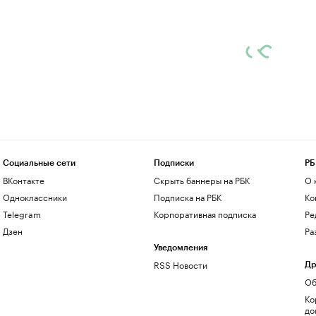
Социальные сети
Подписки
РБ
ВКонтакте
Скрыть баннеры на РБК
О 
Одноклассники
Подписка на РБК
Ко
Telegram
Корпоративная подписка
Ре
Дзен
Ра
Уведомления
RSS Новости
Др
Об
Ко
до