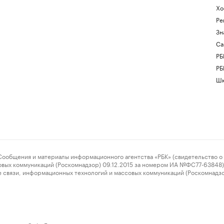
Хо
Ре
Зн
Са
РБ
РБ
Шк
ения и материалы информационного агентства «РБК» (свидетельство о 
овых коммуникаций (Роскомнадзор) 09.12.2015 за номером ИА №ФС77-63848) 
 связи, информационных технологий и массовых коммуникаций (Роскомнадз