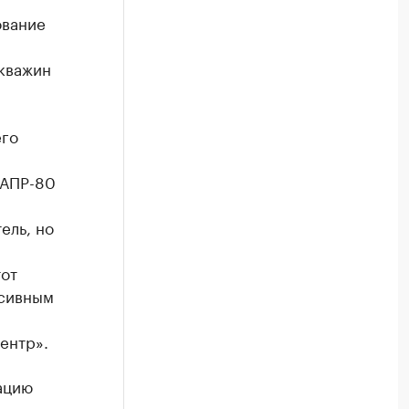
ование
кважин
его
 АПР-80
ель, но
тот
нсивным
ентр».
ацию