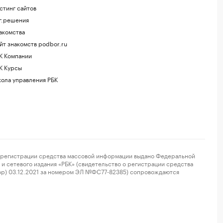
стинг сайтов
г.решения
акомства
йт знакомств podbor.ru
К Компании
К Курсы
ола управления РБК
регистрации средства массовой информации выдано Федеральной
и сетевого издания «РБК» (свидетельство о регистрации средства
ор) 03.12.2021 за номером ЭЛ №ФС77-82385) сопровождаются