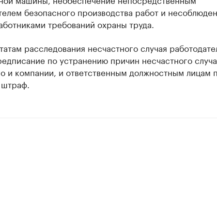
телем безопасного производства работ и несоблюде
аботниками требований охраны труда.
татам расследования несчастного случая работодат
редписание по устранению причин несчастного случа
го и компании, и ответственным должностным лицам 
 штраф.