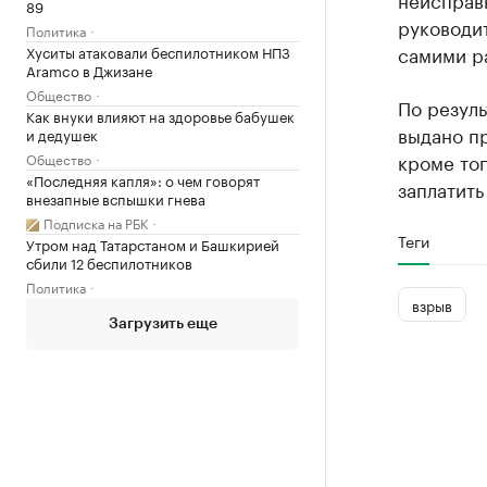
89
руководи
Политика
самими р
Хуситы атаковали беспилотником НПЗ
Aramco в Джизане
Общество
По резуль
Как внуки влияют на здоровье бабушек
выдано п
и дедушек
кроме то
Общество
«Последняя капля»: о чем говорят
заплатить
внезапные вспышки гнева
Подписка на РБК
Теги
Утром над Татарстаном и Башкирией
сбили 12 беспилотников
Политика
взрыв
Загрузить еще