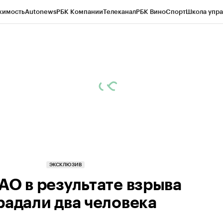
жимость
Autonews
РБК Компании
Телеканал
РБК Вино
Спорт
Школа упра
ипто
РБК Бизнес-среда
Дискуссионный клуб
Исследования
Кредитные 
Экономика
Бизнес
Технологии и медиа
Финансы
Рынок наличной валю
ЭКСКЛЮЗИВ
АО в результате взрыва
радали два человека