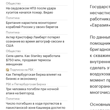
Общество
Государс
На саудовском НПЗ после удара
несчастно
хуситов начался пожар. Видео
Политика
работник
Британия нарастила мониторинг
«Евразия»
кораблей России у своих берегов
Политика
По данным
Актер Кристофер Ламберт потерял
сознание во время автограф-сессии в
помощник
США
бригадно
Общество
к скважи
Сила цвета. Как Stanley заработала
$750 млн, продавая термосы
внутренне
женщинам
сделать э
Подписка на РБК
воздухоза
Как Петербургская биржа влияет на
бизнес и экономику
момент п
РБК и Петербургская Биржа
возгоран
Три человека погибли при ночной
многочисл
атаке на Белгород
Политика
Число погибших в ходе протестов в
Основным
пакистанской зоне Кашмира достигло
неисправ