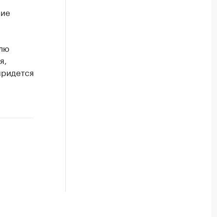
ние
елю
я,
придется