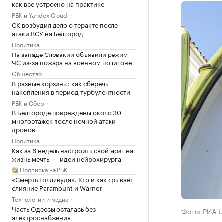
как все устроено на практике
РБК и Yandex Cloud
СК возбудил дело о теракте после
атаки ВСУ на Белгород
Политика
На западе Словакии объявили режим
ЧС из-за пожара на военном полигоне
Общество
В разные корзины: как сберечь
накопления в период турбулентности
РБК и Сбер
В Белгороде повреждены около 30
многоэтажек после ночной атаки
дронов
Политика
Как за 6 недель настроить свой мозг на
жизнь мечты — идеи нейрохирурга
Подписка на РБК
«Смерть Голливуда». Кто и как срывает
слияние Paramount и Warner
Технологии и медиа
Часть Одессы осталась без
Фото: РИА 
электроснабжения