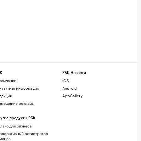
К
РБК Новости
компании
iOS
нтактная информация
Android
дакция
AppGallery
змещение рекламы
угие продукты РБК
лако для бизнеса
рпоративный регистратор
менов