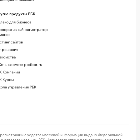
угие продукты РБК
лако для бизнеса
рпоративный регистратор
менов
стинг сайтов
г.решения
акомства
йт знакомств podbor.ru
К Компании
К Курсы
ола управления РБК
регистрации средства массовой информации выдано Федеральной
и сетевого издания «РБК» (свидетельство о регистрации средства