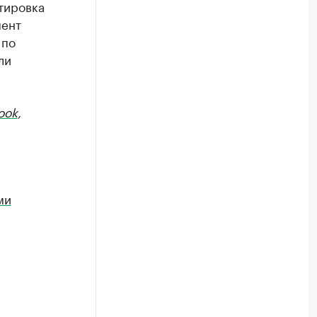
тировка
мент
 по
ли
ook
,
ми