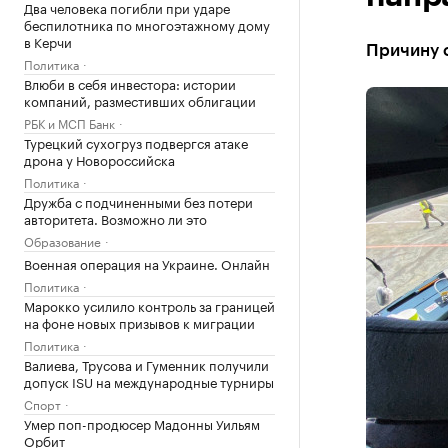
Два человека погибли при ударе
беспилотника по многоэтажному дому
в Керчи
Причину 
Политика
Влюби в себя инвестора: истории
компаний, разместивших облигации
РБК и МСП Банк
Турецкий сухогруз подвергся атаке
дрона у Новороссийска
Политика
Дружба с подчиненными без потери
авторитета. Возможно ли это
Образование
Военная операция на Украине. Онлайн
Политика
Марокко усилило контроль за границей
на фоне новых призывов к миграции
Политика
Валиева, Трусова и Гуменник получили
допуск ISU на международные турниры
Спорт
Умер поп-продюсер Мадонны Уильям
Орбит