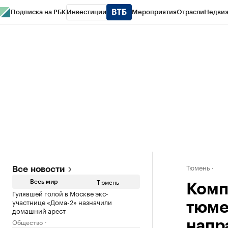
Подписка на РБК
Инвестиции
Мероприятия
Отрасли
Недви
РБК Life
Тренды
Визионеры
Национальные проекты
Город
Стиль
Кр
Конференции СПб
Спецпроекты
Проверка контрагентов
Политика
Тюмень
Все новости
Тюмень
Весь мир
Комп
Гулявшей голой в Москве экс-
участнице «Дома-2» назначили
тюме
домашний арест
Общество
напр