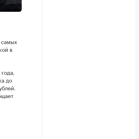
з самых
кой в
 года,
ка до
ублей.
бщает