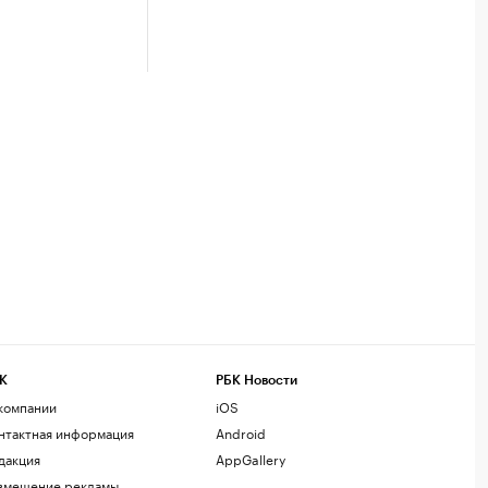
К
РБК Новости
компании
iOS
нтактная информация
Android
дакция
AppGallery
змещение рекламы