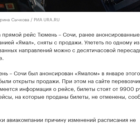
ерина Сычкова / РИА URA.RU
а прямой рейс Тюмень – Сочи, ранее анонсированные
нией «Ямал», сняты с продажи. Улететь по одному и
ванных направлений можно с десятичасовой пересад
е.
нь – Сочи был анонсирован «Ямалом» в январе этого
были открыты продажи. При этом на сайте перевозчи
меется информация о рейсе, билеты стоят от 9900 р
ейсы, на которые проданы билеты, не отменены, соо
ки авиакомпании причину изменений расписания не