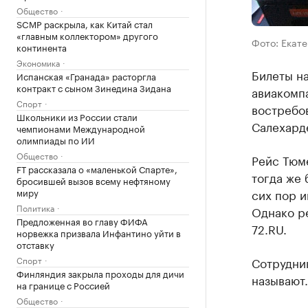
Общество
SCMP раскрыла, как Китай стал
«главным коллектором» другого
Фото: Екат
континента
Экономика
Билеты н
Испанская «Гранада» расторгла
контракт с сыном Зинедина Зидана
авиакомпа
Спорт
востребо
Школьники из России стали
Салехард
чемпионами Международной
олимпиады по ИИ
Общество
Рейс Тюме
FT рассказала о «маленькой Спарте»,
тогда же 
бросившей вызов всему нефтяному
миру
сих пор и
Политика
Однако р
Предложенная во главу ФИФА
72.RU.
норвежка призвала Инфантино уйти в
отставку
Спорт
Сотрудни
Финляндия закрыла проходы для дичи
называют.
на границе с Россией
Общество