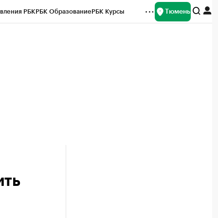
Тюмень
вления РБК
РБК Образование
РБК Курсы
рейтинги
Франшизы
Газета
Спецпроекты СПб
ты
ить