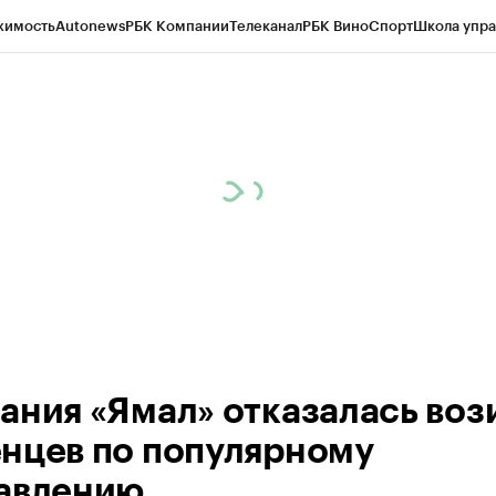
жимость
Autonews
РБК Компании
Телеканал
РБК Вино
Спорт
Школа упра
ипто
РБК Бизнес-среда
Дискуссионный клуб
Исследования
Кредитные 
Экономика
Бизнес
Технологии и медиа
Финансы
Рынок наличной валю
ания «Ямал» отказалась воз
нцев по популярному
авлению