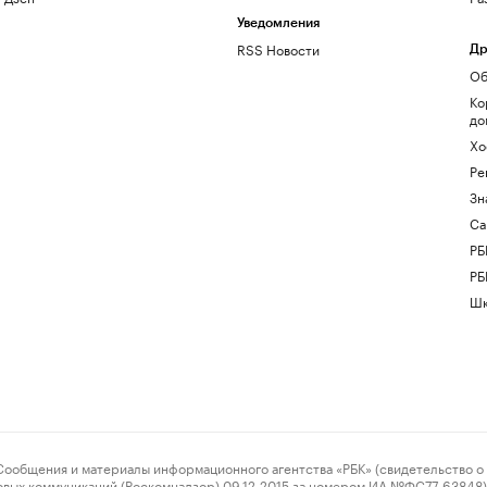
Уведомления
RSS Новости
Др
Об
Ко
до
Хо
Ре
Зн
Са
РБ
РБ
Шк
ения и материалы информационного агентства «РБК» (свидетельство о 
овых коммуникаций (Роскомнадзор) 09.12.2015 за номером ИА №ФС77-63848) 