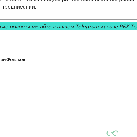
 предписаний.
гие новости читайте в нашем Telegram-канале РБК Т
ай Фонаков