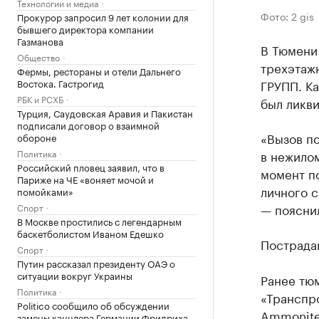
Технологии и медиа
Фото: 2 gis
Прокурор запросил 9 лет колонии для
бывшего директора компании
Газманова
В Тюмени
Общество
трехэтаж
Фермы, рестораны и отели Дальнего
Востока. Гастрогид
ГРУПП. К
РБК и РСХБ
был ликв
Турция, Саудовская Аравия и Пакистан
подписали договор о взаимной
«Вызов по
обороне
Политика
в нежилом
Российский пловец заявил, что в
момент по
Париже на ЧЕ «воняет мочой и
личного с
помойками»
— поясни
Спорт
В Москве простились с легендарным
баскетболистом Иваном Едешко
Пострада
Спорт
Путин рассказал президенту ОАЭ о
ситуации вокруг Украины
Ранее тю
Политика
«Транспр
Politico сообщило об обсуждении
Ammonite
замены канцлера Германии Фридриха