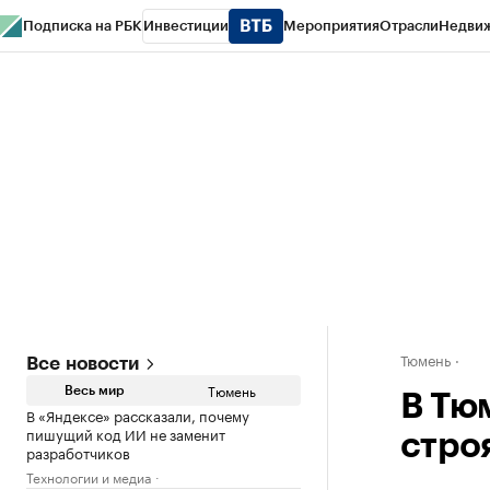
Подписка на РБК
Инвестиции
Мероприятия
Отрасли
Недви
РБК Life
Тренды
Визионеры
Национальные проекты
Город
Стиль
Кр
Конференции СПб
Спецпроекты
Проверка контрагентов
Политика
Тюмень
Все новости
Тюмень
Весь мир
В Тю
В «Яндексе» рассказали, почему
пишущий код ИИ не заменит
стро
разработчиков
Технологии и медиа