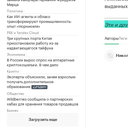
Мерца
выданных
Политика
Как ИИ-агенты и облако
трансформируют промышленность:
Эти и дру
опыт «Норникеля»
РБК и Yandex Cloud
Авторы
Теги
Три крупных порта Китая
приостановили работу из-за
надвигающегося тайфуна
Экономика
Никол
В России вырос спрос на аппаратные
криптокошельки. В чем дело
Крипто
Эксперты объяснили, зачем взрослым
получать дополнительное
образование
РАДИО
Общество
Wildberries сообщила о партнерских
хабах для хранения товаров продавцов
Бизнес
Загрузить еще