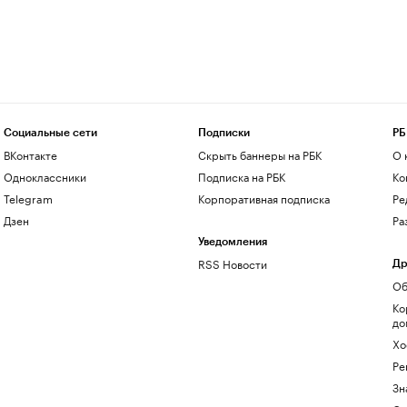
Социальные сети
Подписки
РБ
ВКонтакте
Скрыть баннеры на РБК
О 
Одноклассники
Подписка на РБК
Ко
Telegram
Корпоративная подписка
Ре
Дзен
Ра
Уведомления
RSS Новости
Др
Об
Ко
до
Хо
Ре
Зн