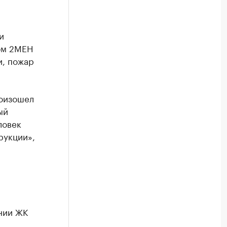
и
ом 2МЕН
и, пожар
роизошел
ый
ловек
рукции»,
нии ЖК