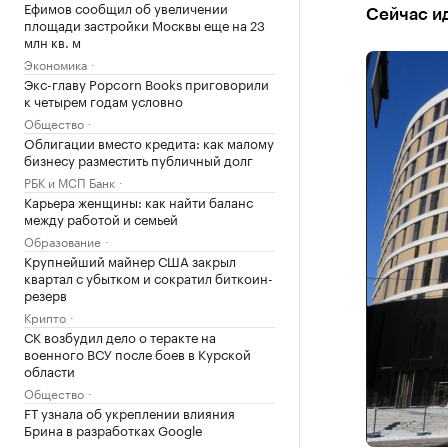
Ефимов сообщил об увеличении
Сейчас ид
площади застройки Москвы еще на 23
млн кв. м
Экономика
Экс-главу Popcorn Books приговорили
к четырем годам условно
Общество
Облигации вместо кредита: как малому
бизнесу разместить публичный долг
РБК и МСП Банк
Карьера женщины: как найти баланс
между работой и семьей
Образование
Крупнейший майнер США закрыл
квартал с убытком и сократил биткоин-
резерв
Крипто
СК возбудил дело о теракте на
военного ВСУ после боев в Курской
области
Общество
FT узнала об укреплении влияния
Брина в разработках Google