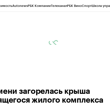
жимость
Autonews
РБК Компании
Телеканал
РБК Вино
Спорт
Школа упра
ипто
РБК Бизнес-среда
Дискуссионный клуб
Исследования
Кредитные 
Экономика
Бизнес
Технологии и медиа
Финансы
Рынок наличной валю
мени загорелась крыша
ящегося жилого комплекса