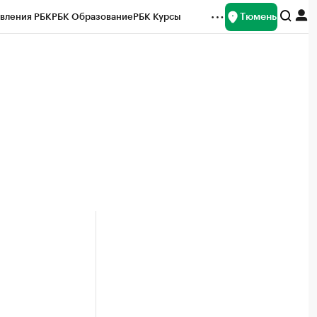
Тюмень
вления РБК
РБК Образование
РБК Курсы
рейтинги
Франшизы
Газета
Спецпроекты СПб
ты