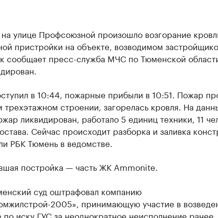
 на улице Профсоюзной произошло возгорание кровл
ной пристройки на объекте, возводимом застройщик
ак сообщает пресс-служба МЧС по Тюменской област
идирован.
ступил в 10:44, пожарные прибыли в 10:51. Пожар п
 трехэтажном строении, загорелась кровля. На данн
жар ликвидирован, работало 5 единиц техники, 11 че
остава. Сейчас происходит разборка и заливка конст
ли РБК Тюмень в ведомстве.
вшая постройка — часть ЖК Ammonite.
менский суд оштрафовал компанию
омжилстрой-2005», принимающую участие в возведе
 по иску ГУС за неоднократное неисполнение ранее