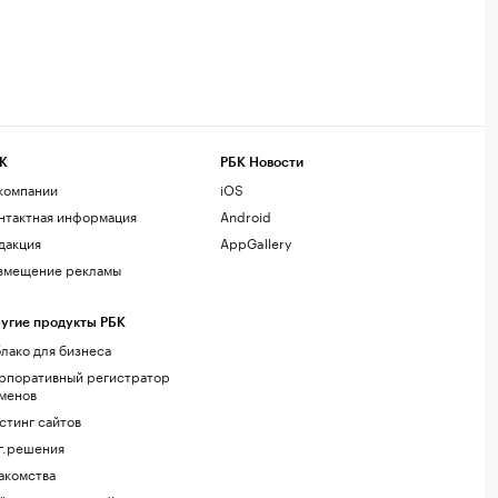
К
РБК Новости
компании
iOS
нтактная информация
Android
дакция
AppGallery
змещение рекламы
угие продукты РБК
лако для бизнеса
рпоративный регистратор
менов
стинг сайтов
г.решения
акомства