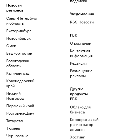
подписка
Новости
регионов
Уведомления
Санкт-Петербург
RSS Новости
и область
Екатеринбург
РБК
Новосибирск
О компании
Омск
Контактная
Башкортостан
информация
Вологодская
Редакция
область
Размещение
Калининград
рекламы
Краснодарский
край
Другие
Нижний
продукты
Новгород
РБК
Пермский край
Облако для
бизнеса
Ростов-на-Дону
Корпоративный
Татарстан
регистратор
Тюмень
доменов
Черноземье
Хостинг