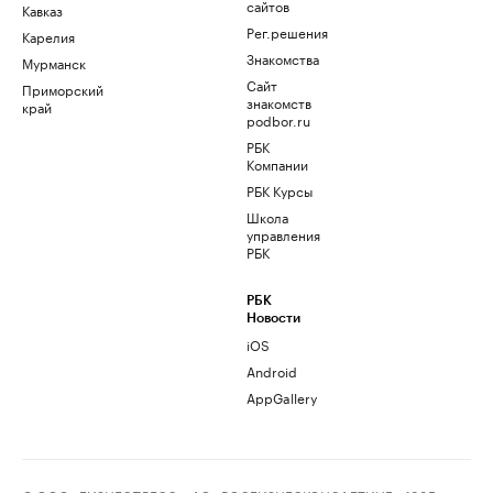
сайтов
Кавказ
Рег.решения
Карелия
Знакомства
Мурманск
Сайт
Приморский
знакомств
край
podbor.ru
РБК
Компании
РБК Курсы
Школа
управления
РБК
РБК
Новости
iOS
Android
AppGallery