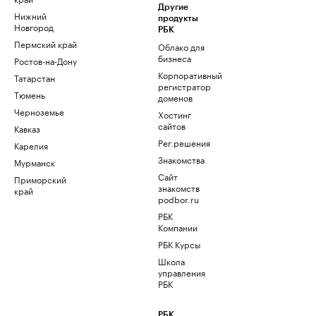
Другие
Нижний
продукты
Новгород
РБК
Пермский край
Облако для
бизнеса
Ростов-на-Дону
Корпоративный
Татарстан
регистратор
Тюмень
доменов
Черноземье
Хостинг
сайтов
Кавказ
Рег.решения
Карелия
Знакомства
Мурманск
Сайт
Приморский
знакомств
край
podbor.ru
РБК
Компании
РБК Курсы
Школа
управления
РБК
РБК