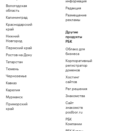
информация
Вологодская
Редакция
область
Размещение
Калининград
рекламы
Краснодарский
край
Другие
Нижний
продукты
Новгород
РБК
Пермский край
Облако для
бизнеса
Ростов-на-Дону
Корпоративный
Татарстан
регистратор
Тюмень
доменов
Черноземье
Хостинг
сайтов
Кавказ
Рег.решения
Карелия
Знакомства
Мурманск
Сайт
Приморский
знакомств
край
podbor.ru
РБК
Компании
РБК Курсы