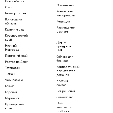
Новосибирск
О компании
Омск
Контактная
Башкортостан
информация
Вологодская
Редакция
область
Размещение
Калининград
рекламы
Краснодарский
край
Другие
Нижний
продукты
Новгород
РБК
Пермский край
Облако для
бизнеса
Ростов-на-Дону
Корпоративный
Татарстан
регистратор
Тюмень
доменов
Черноземье
Хостинг
сайтов
Кавказ
Рег.решения
Карелия
Знакомства
Мурманск
Сайт
Приморский
знакомств
край
podbor.ru