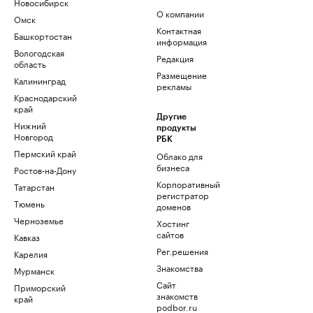
Новосибирск
О компании
Омск
Контактная
Башкортостан
информация
Вологодская
Редакция
область
Размещение
Калининград
рекламы
Краснодарский
край
Другие
Нижний
продукты
Новгород
РБК
Пермский край
Облако для
бизнеса
Ростов-на-Дону
Корпоративный
Татарстан
регистратор
Тюмень
доменов
Черноземье
Хостинг
сайтов
Кавказ
Рег.решения
Карелия
Знакомства
Мурманск
Сайт
Приморский
знакомств
край
podbor.ru