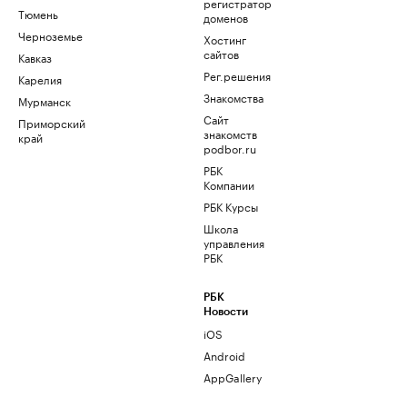
регистратор
Тюмень
доменов
Черноземье
Хостинг
сайтов
Кавказ
Рег.решения
Карелия
Знакомства
Мурманск
Сайт
Приморский
знакомств
край
podbor.ru
РБК
Компании
РБК Курсы
Школа
управления
РБК
РБК
Новости
iOS
Android
AppGallery