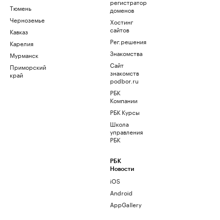
регистратор
Тюмень
доменов
Черноземье
Хостинг
сайтов
Кавказ
Рег.решения
Карелия
Знакомства
Мурманск
Сайт
Приморский
знакомств
край
podbor.ru
РБК
Компании
РБК Курсы
Школа
управления
РБК
РБК
Новости
iOS
Android
AppGallery