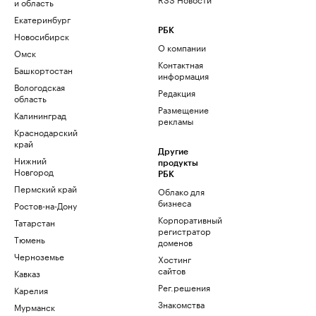
и область
Екатеринбург
РБК
Новосибирск
О компании
Омск
Контактная
Башкортостан
информация
Вологодская
Редакция
область
Размещение
Калининград
рекламы
Краснодарский
край
Другие
Нижний
продукты
Новгород
РБК
Пермский край
Облако для
бизнеса
Ростов-на-Дону
Корпоративный
Татарстан
регистратор
Тюмень
доменов
Черноземье
Хостинг
сайтов
Кавказ
Рег.решения
Карелия
Знакомства
Мурманск