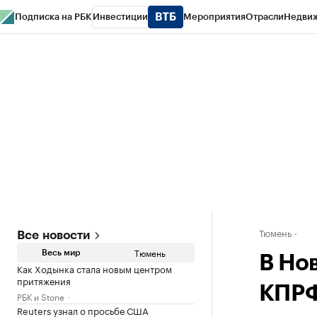
Подписка на РБК
Инвестиции
Мероприятия
Отрасли
Недви
РБК Life
Тренды
Визионеры
Национальные проекты
Город
Стиль
Кр
Конференции СПб
Спецпроекты
Проверка контрагентов
Политика
Тюмень
Все новости
Тюмень
Весь мир
В Но
Как Ходынка стала новым центром
притяжения
КПРФ
РБК и Stone
Reuters узнал о просьбе США