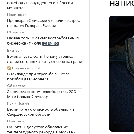
напи
освободить осужденного в России
морпеха
Политика
Премьера «Одиссеи» увеличила спрос
на поэму Гомера в России
Общество
Назван топ-30 самых востребованных
бизнес-книг июля
РАДИО
Бизнес
Великая усталость. Почему столько
людей сегодня чувствуют себя на грани
Подписка на РБК
В Таиланде при стрельбе в школе
погибли два человека
Общество
Зачем смартфону телеобъектив, 200
Мп и большой сенсор
РБК и Huawei
Беспилотную опасность объявили в
Свердловской области
Политика
Синоптик допустил обновление
температурного рекорда в Москве 7