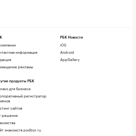
К
РБК Новости
компании
iOS
нтактная информация
Android
дакция
AppGallery
змещение рекламы
угие продукты РБК
лако для бизнеса
рпоративный регистратор
менов
стинг сайтов
г.решения
акомства
йт знакомств podbor.ru