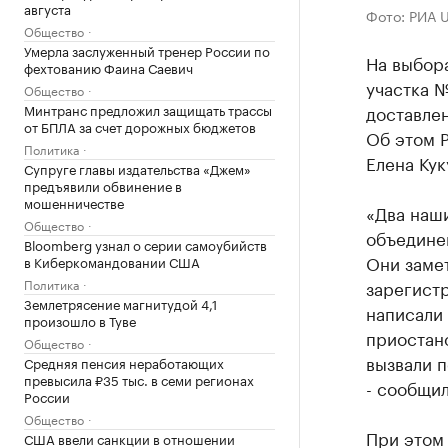
августа
Фото: РИА 
Общество
Умерла заслуженный тренер России по
На выбора
фехтованию Фаина Саевич
участка 
Общество
Минтранс предложил защищать трассы
доставлен
от БПЛА за счет дорожных бюджетов
Об этом 
Политика
Елена Кук
Супруге главы издательства «Джем»
предъявили обвинение в
мошенничестве
«Два наши
Общество
объедине
Bloomberg узнал о серии самоубийств
Они замет
в Киберкомандовании США
Политика
зарегист
Землетрясение магнитудой 4,1
написали 
произошло в Туве
приостан
Общество
вызвали 
Средняя пенсия неработающих
превысила ₽35 тыс. в семи регионах
- сообщил
России
Общество
При этом 
США ввели санкции в отношении