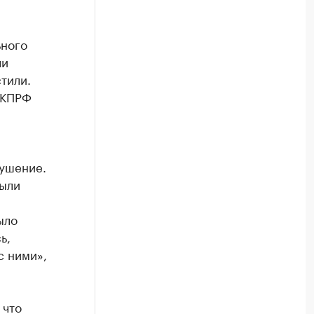
ьного
ли
тили.
 КПРФ
рушение.
были
ыло
ь,
с ними»,
 что