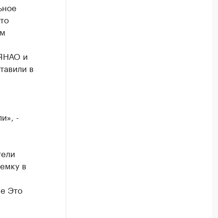
ьное
то
ом
 ЯНАО и
тавили в
и», -
тели
емку в
е Это