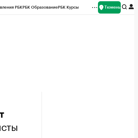
Тюмень
вления РБК
РБК Образование
РБК Курсы
рейтинги
Франшизы
Газета
Спецпроекты СПб
ты
т
исты