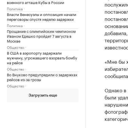
военного атташе Кубы в России
послужило
Политика
постановл
Власти Венесуэлы и оппозиция начали
постановл
переговоры спустя неделю задержки
основании
Политика
Прощание с олимпийским чемпионом
добавила
Иваном Едешко пройдет 7 августа в
территор
Москве
известнос
Общество
В США в аэропорту задержали
мужчину, угрожавшего взорвать бомбу
«Мне бы х
на рейсе
избирател
Общество
Во Внуково предупредили о задержках
сообщила
рейсов из-за грозы
Общество
Однако в
были уда
Загрузить еще
нарушени
фотограф
категори