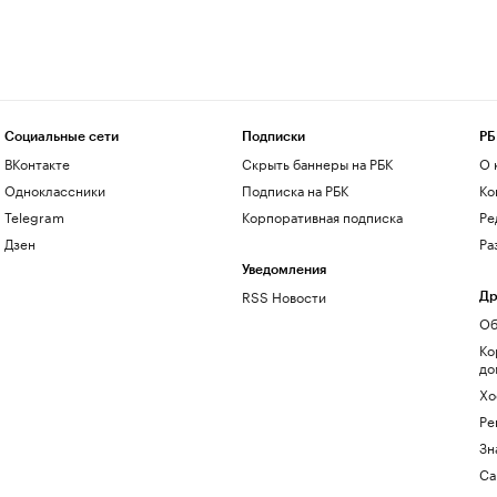
Социальные сети
Подписки
РБ
ВКонтакте
Скрыть баннеры на РБК
О 
Одноклассники
Подписка на РБК
Ко
Telegram
Корпоративная подписка
Ре
Дзен
Ра
Уведомления
RSS Новости
Др
Об
Ко
до
Хо
Ре
Зн
Са