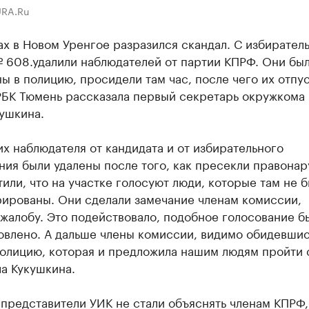
URA.Ru
х в Новом Уренгое разразился скандал. С избирател
№ 608.удалили наблюдателей от партии КПРФ. Они бы
ы в полицию, просидели там час, после чего их отпус
РБК Тюмень рассказала первый секретарь окружкома
ушкина.
х наблюдателя от кандидата и от избирательного
ния были удалены после того, как пресекли правона
или, что на участке голосуют люди, которые там не 
рированы. Они сделали замечание членам комиссии,
жалобу. Это подействовало, подобное голосование б
овлено. А дальше члены комиссии, видимо обидевшис
полицию, которая и предложила нашим людям пройти 
а Кукушкина.
представители УИК не стали объяснять членам КПРФ,