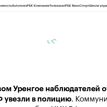
жимость
Autonews
РБК Компании
Телеканал
РБК Вино
Спорт
Школа упра
ипто
РБК Бизнес-среда
Дискуссионный клуб
Исследования
Кредитные 
Экономика
Бизнес
Технологии и медиа
Финансы
Рынок наличной валю
вом Уренгое наблюдателей о
. Коммун
 увезли в полицию