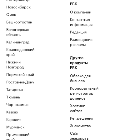
РБК
Новосибирск
О компании
Омск
Контактная
Башкортостан
информация
Вологодская
Редакция
область
Размещение
Калининград
рекламы
Краснодарский
край
Другие
Нижний
продукты
Новгород
РБК
Пермский край
Облако для
бизнеса
Ростов-на-Дону
Корпоративный
Татарстан
регистратор
Тюмень
доменов
Черноземье
Хостинг
сайтов
Кавказ
Рег.решения
Карелия
Знакомства
Мурманск
Сайт
Приморский
знакомств
край