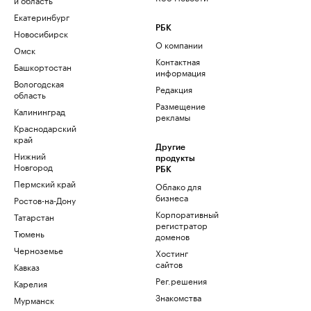
Екатеринбург
РБК
Новосибирск
О компании
Омск
Контактная
Башкортостан
информация
Вологодская
Редакция
область
Размещение
Калининград
рекламы
Краснодарский
край
Другие
Нижний
продукты
Новгород
РБК
Пермский край
Облако для
бизнеса
Ростов-на-Дону
Корпоративный
Татарстан
регистратор
Тюмень
доменов
Черноземье
Хостинг
сайтов
Кавказ
Рег.решения
Карелия
Знакомства
Мурманск