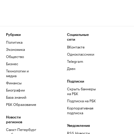
Рубрики
Социальные
сети
Политика
ВКонтакте
Экономика
Одноклассники
Общество
Telegram
Бизнес
Дзен
Технологии и
медиа
Финансы
Подписки
Скрыть баннеры
Биографии
на РБК
База знаний
Подписка на РБК
РБК Образование
Корпоративная
подписка
Новости
регионов
Уведомления
Санкт-Петербург
RSS Новости
и область