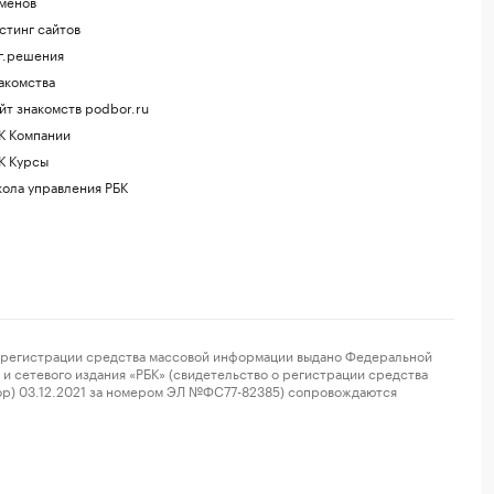
менов
стинг сайтов
г.решения
акомства
йт знакомств podbor.ru
К Компании
К Курсы
ола управления РБК
регистрации средства массовой информации выдано Федеральной
и сетевого издания «РБК» (свидетельство о регистрации средства
ор) 03.12.2021 за номером ЭЛ №ФС77-82385) сопровождаются