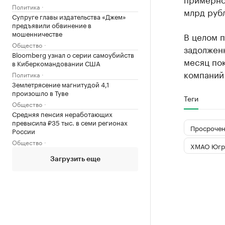
Политика
млрд руб
Супруге главы издательства «Джем»
предъявили обвинение в
мошенничестве
В целом 
Общество
задолженн
Bloomberg узнал о серии самоубийств
месяц пок
в Киберкомандовании США
компаний 
Политика
Землетрясение магнитудой 4,1
произошло в Туве
Теги
Общество
Средняя пенсия неработающих
превысила ₽35 тыс. в семи регионах
Просрочен
России
Общество
ХМАО Югр
Загрузить еще