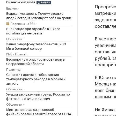
бизнес-книг июля
РАДИО
Просроче
Бизнес
матрешки»
Великая усталость. Почему столько
людей сегодня чувствуют себя на грани
задолженн
Подписка на РБК
составляе
В Таиланде при стрельбе в школе
погибли два человека
В частно
Общество
Зачем смартфону телеобъектив, 200
увеличила
Мп и большой сенсор
составлял
РБК и Huawei
рублей. 
Беспилотную опасность объявили в
Свердловской области
предприн
Политика
Синоптик допустил обновление
В Югре п
температурного рекорда в Москве 7
Месяц наз
августа
Общество
долг бизн
Умерла заслуженный тренер России по
данным на
фехтованию Фаина Саевич
Общество
На Ямале 
Минтранс предложил способ
финансирования защиты трасс от БПЛА
примерно 