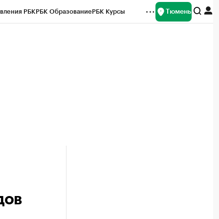
Тюмень
вления РБК
РБК Образование
РБК Курсы
рейтинги
Франшизы
Газета
Спецпроекты СПб
ты
дов