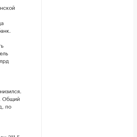
енской
да
анк.
ть
ель
млрд
низился.
д. Общий
, по
ен 311,5