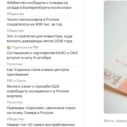
Wildberries сообщила о пожаре на
складе в Екатеринбурге после атаки
Общество
Число пенсионеров в России
сократилось на 409 тыс. за год
Общество
Топ-3 стратегии для инвестора, куда
вложить дивиденды летом 2026 года
Подписка на РБК
Соглашение о партнерстве ЕАЭС и ОАЭ
вступит в силу 6 октября
Политика
Как Ходынка стала новым центром
притяжения
РБК и Stone
Reuters узнал о просьбе США
освободить осужденного в России
морпеха
Политика
Премьера «Одиссеи» увеличила спрос
на поэму Гомера в России
Общество
Фото: Алек
Назван топ-30 самых востребованных