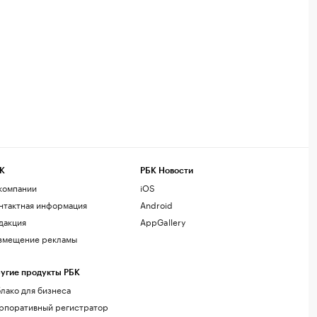
К
РБК Новости
компании
iOS
нтактная информация
Android
дакция
AppGallery
змещение рекламы
угие продукты РБК
лако для бизнеса
рпоративный регистратор