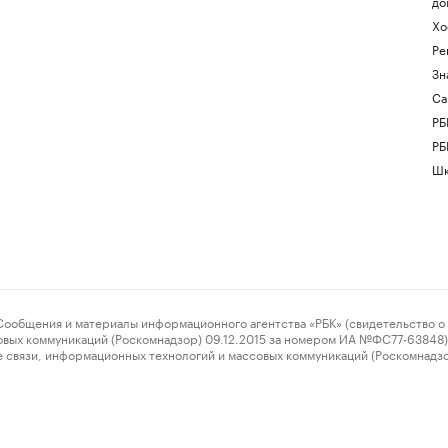
до
Хо
Ре
Зн
Са
РБ
РБ
Шк
ения и материалы информационного агентства «РБК» (свидетельство о 
овых коммуникаций (Роскомнадзор) 09.12.2015 за номером ИА №ФС77-63848) 
 связи, информационных технологий и массовых коммуникаций (Роскомнадз