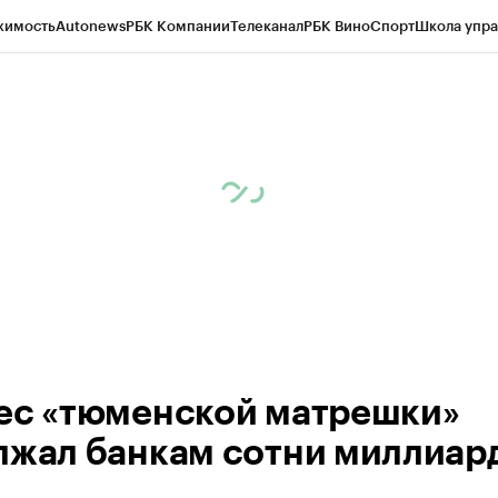
жимость
Autonews
РБК Компании
Телеканал
РБК Вино
Спорт
Школа упра
ипто
РБК Бизнес-среда
Дискуссионный клуб
Исследования
Кредитные 
Экономика
Бизнес
Технологии и медиа
Финансы
Рынок наличной валю
ес «тюменской матрешки»
лжал банкам сотни миллиар