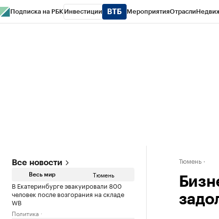
Подписка на РБК
Инвестиции
Мероприятия
Отрасли
Недви
РБК Life
Тренды
Визионеры
Национальные проекты
Город
Стиль
Кр
Конференции СПб
Спецпроекты
Проверка контрагентов
Политика
Тюмень
Все новости
Тюмень
Весь мир
Бизн
В Екатеринбурге эвакуировали 800
человек после возгорания на складе
задо
WB
Политика