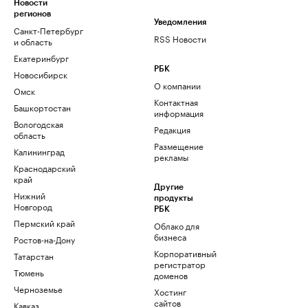
Новости
регионов
Уведомления
Санкт-Петербург
RSS Новости
и область
Екатеринбург
РБК
Новосибирск
О компании
Омск
Контактная
Башкортостан
информация
Вологодская
Редакция
область
Размещение
Калининград
рекламы
Краснодарский
край
Другие
Нижний
продукты
Новгород
РБК
Пермский край
Облако для
бизнеса
Ростов-на-Дону
Корпоративный
Татарстан
регистратор
Тюмень
доменов
Черноземье
Хостинг
сайтов
Кавказ