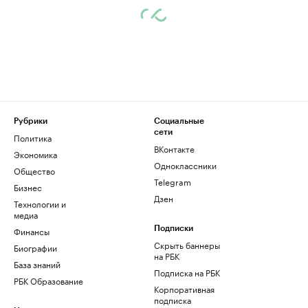
Рубрики
Социальные
сети
Политика
ВКонтакте
Экономика
Одноклассники
Общество
Telegram
Бизнес
Дзен
Технологии и
медиа
Финансы
Подписки
Скрыть баннеры
Биографии
на РБК
База знаний
Подписка на РБК
РБК Образование
Корпоративная
подписка