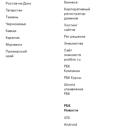
бизнеса
Ростов-на-Дону
Корпоративный
Татарстан
регистратор
Тюмень
доменов
Черноземье
Хостинг
сайтов
Кавказ
Рег.решения
Карелия
Знакомства
Мурманск
Сайт
Приморский
знакомств
край
podbor.ru
РБК
Компании
РБК Курсы
Школа
управления
РБК
РБК
Новости
iOS
Android