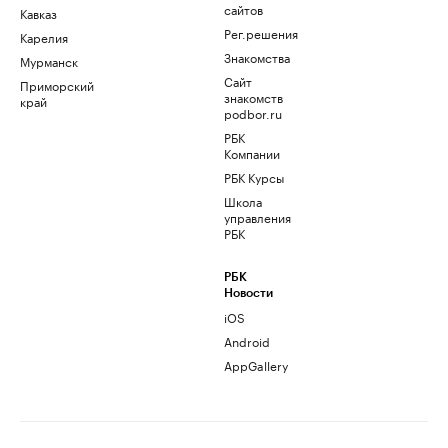
сайтов
Кавказ
Рег.решения
Карелия
Знакомства
Мурманск
Сайт
Приморский
знакомств
край
podbor.ru
РБК
Компании
РБК Курсы
Школа
управления
РБК
РБК
Новости
iOS
Android
AppGallery