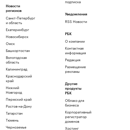
подписка
Новости
регионов
Уведомления
Санкт-Петербург
RSS Новости
и область
Екатеринбург
РБК
Новосибирск
О компании
Омск
Контактная
Башкортостан
информация
Вологодская
Редакция
область
Размещение
Калининград
рекламы
Краснодарский
край
Другие
Нижний
продукты
Новгород
РБК
Пермский край
Облако для
бизнеса
Ростов-на-Дону
Корпоративный
Татарстан
регистратор
Тюмень
доменов
Черноземье
Хостинг