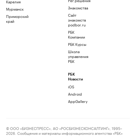
Рег.решения
Карелия
Знакомства
Мурманск
Сайт
Приморский
знакомств
край
podbor.ru
РБК
Компании
РБК Курсы
Школа
управления
РБК
РБК
Новости
iOS
Android
AppGallery
© ООО «БИЗНЕСПРЕСС», АО «РОСБИЗНЕСКОНСАЛТИНГ», 1995–
2026. Сообщения и материалы информационного агентства «РБК»