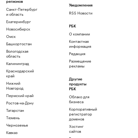
регионов
Уведомления
Санкт-Петербург
RSS Новости
и область
Екатеринбург
РБК
Новосибирск
О компании
Омск
Контактная
Башкортостан
информация
Вологодская
Редакция
область
Размещение
Калининград
рекламы
Краснодарский
край
Другие
Нижний
продукты
Новгород
РБК
Пермский край
Облако для
бизнеса
Ростов-на-Дону
Корпоративный
Татарстан
регистратор
Тюмень
доменов
Черноземье
Хостинг
сайтов
Кавказ