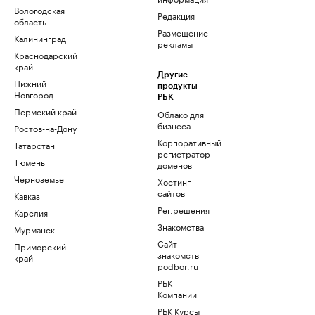
Вологодская
Редакция
область
Размещение
Калининград
рекламы
Краснодарский
край
Другие
Нижний
продукты
Новгород
РБК
Пермский край
Облако для
бизнеса
Ростов-на-Дону
Корпоративный
Татарстан
регистратор
Тюмень
доменов
Черноземье
Хостинг
сайтов
Кавказ
Рег.решения
Карелия
Знакомства
Мурманск
Сайт
Приморский
знакомств
край
podbor.ru
РБК
Компании
РБК Курсы