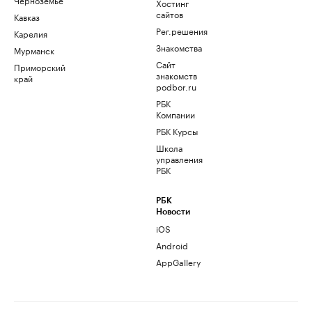
Хостинг
сайтов
Кавказ
Рег.решения
Карелия
Знакомства
Мурманск
Сайт
Приморский
знакомств
край
podbor.ru
РБК
Компании
РБК Курсы
Школа
управления
РБК
РБК
Новости
iOS
Android
AppGallery