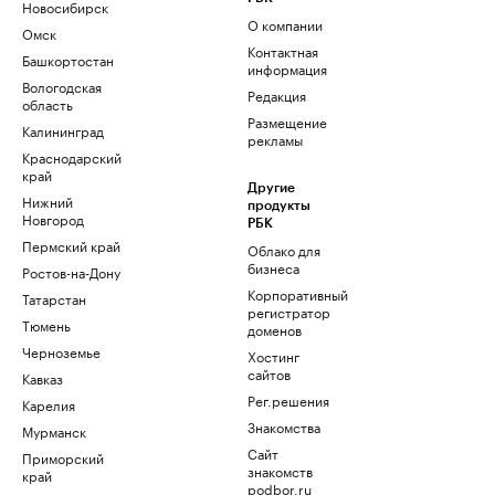
Новосибирск
О компании
Омск
Контактная
Башкортостан
информация
Вологодская
Редакция
область
Размещение
Калининград
рекламы
Краснодарский
край
Другие
Нижний
продукты
Новгород
РБК
Пермский край
Облако для
бизнеса
Ростов-на-Дону
Корпоративный
Татарстан
регистратор
Тюмень
доменов
Черноземье
Хостинг
сайтов
Кавказ
Рег.решения
Карелия
Знакомства
Мурманск
Сайт
Приморский
знакомств
край
podbor.ru