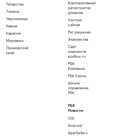
Корпоративный
Татарстан
регистратор
Тюмень
доменов
Черноземье
Хостинг
сайтов
Кавказ
Рег.решения
Карелия
Знакомства
Мурманск
Сайт
Приморский
знакомств
край
podbor.ru
РБК
Компании
РБК Курсы
Школа
управления
РБК
РБК
Новости
iOS
Android
AppGallery