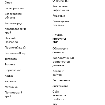
О компании
Омск
Контактная
Башкортостан
информация
Вологодская
Редакция
область
Размещение
Калининград
рекламы
Краснодарский
край
Другие
Нижний
продукты
Новгород
РБК
Пермский край
Облако для
бизнеса
Ростов-на-Дону
Корпоративный
Татарстан
регистратор
Тюмень
доменов
Черноземье
Хостинг
сайтов
Кавказ
Рег.решения
Карелия
Знакомства
Мурманск
Сайт
Приморский
знакомств
край
podbor.ru
РБК