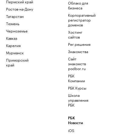
Пермский край
Облако для
бизнеса
Ростов-на-Дону
Корпоративный
Татарстан
регистратор
Тюмень
доменов
Черноземье
Хостинг
сайтов
Кавказ
Рег.решения
Карелия
Знакомства
Мурманск
Сайт
Приморский
знакомств
край
podbor.ru
РБК
Компании
РБК Курсы
Школа
управления
РБК
РБК
Новости
iOS