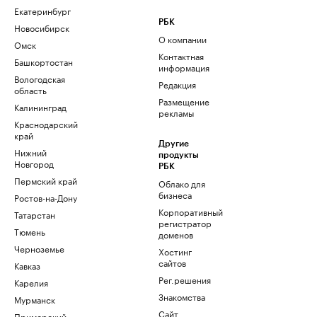
Екатеринбург
РБК
Новосибирск
О компании
Омск
Контактная
Башкортостан
информация
Вологодская
Редакция
область
Размещение
Калининград
рекламы
Краснодарский
край
Другие
Нижний
продукты
Новгород
РБК
Пермский край
Облако для
бизнеса
Ростов-на-Дону
Корпоративный
Татарстан
регистратор
Тюмень
доменов
Черноземье
Хостинг
сайтов
Кавказ
Рег.решения
Карелия
Знакомства
Мурманск
Сайт
Приморский