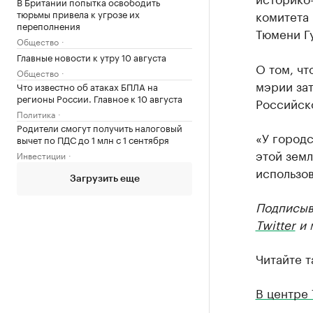
В Британии попытка освободить
тюрьмы привела к угрозе их
комитета
переполнения
Тюмени Г
Общество
Главные новости к утру 10 августа
О том, чт
Общество
мэрии зат
Что известно об атаках БПЛА на
регионы России. Главное к 10 августа
Российск
Политика
Родители смогут получить налоговый
«У город
вычет по ПДС до 1 млн с 1 сентября
этой земл
Инвестиции
использов
Загрузить еще
Подписыв
Twitter
и 
Читайте т
В центре