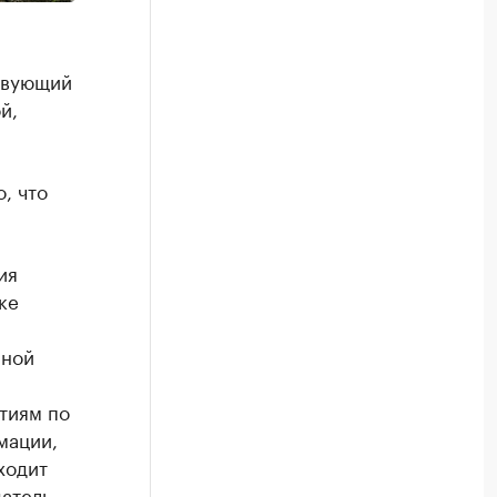
твующий
й,
, что
ия
ке
нной
тиям по
мации,
ходит
датель