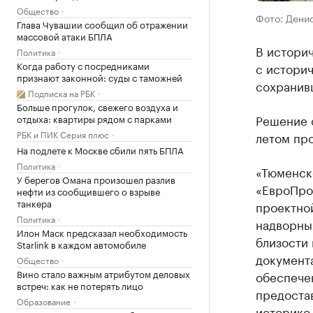
Общество
Фото: Дени
Глава Чувашии сообщил об отражении
массовой атаки БПЛА
В истори
Политика
Когда работу с посредниками
с истори
признают законной: суды с таможней
сохранив
Подписка на РБК
Больше прогулок, свежего воздуха и
Решение о
отдыха: квартиры рядом с парками
РБК и ПИК Серия плюс
летом про
На подлете к Москве сбили пять БПЛА
Политика
«Тюменск
У берегов Омана произошел разлив
«ЕвроПро
нефти из сообщившего о взрыве
танкера
проектно
Политика
надворных
Илон Маск предсказал необходимость
близости 
Starlink в каждом автомобиле
документ
Общество
Вино стало важным атрибутом деловых
обеспече
встреч: как не потерять лицо
предоста
Образование
историко-