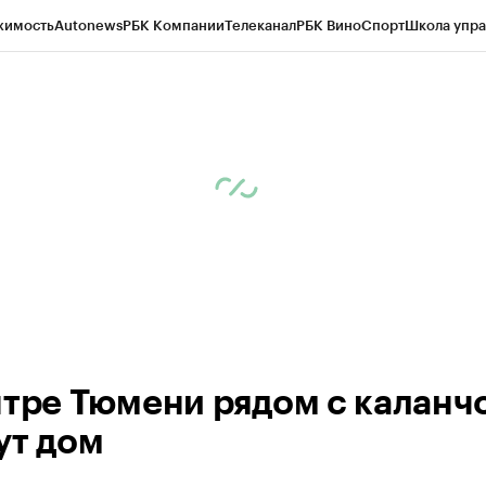
жимость
Autonews
РБК Компании
Телеканал
РБК Вино
Спорт
Школа упра
ипто
РБК Бизнес-среда
Дискуссионный клуб
Исследования
Кредитные 
Экономика
Бизнес
Технологии и медиа
Финансы
Рынок наличной валю
нтре Тюмени рядом с каланч
ут дом