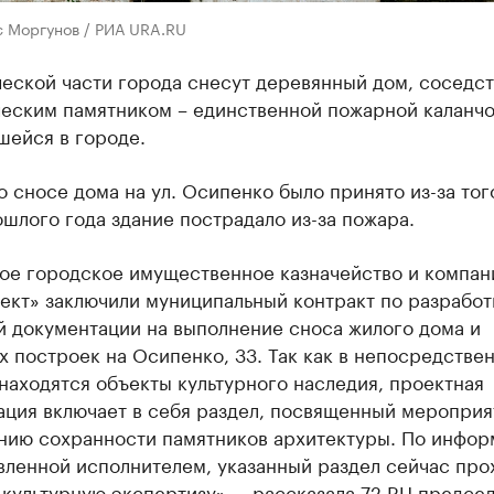
с Моргунов / РИА URA.RU
ческой части города снесут деревянный дом, соседс
ческим памятником – единственной пожарной каланчо
шейся в городе.
 сносе дома на ул. Осипенко было принято из-за того
шлого года здание пострадало из-за пожара.
ое городское имущественное казначейство и компан
ект» заключили муниципальный контракт по разработ
й документации на выполнение сноса жилого дома и
 построек на Осипенко, 33. Так как в непосредстве
находятся объекты культурного наследия, проектная
ация включает в себя раздел, посвященный мероприя
нию сохранности памятников архитектуры. По инфор
вленной исполнителем, указанный раздел сейчас про
культурную экспертизу», – рассказала 72.RU предсе