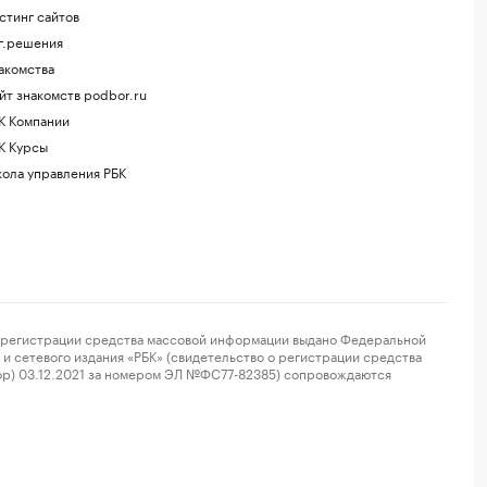
стинг сайтов
г.решения
акомства
йт знакомств podbor.ru
К Компании
К Курсы
ола управления РБК
регистрации средства массовой информации выдано Федеральной
и сетевого издания «РБК» (свидетельство о регистрации средства
ор) 03.12.2021 за номером ЭЛ №ФС77-82385) сопровождаются