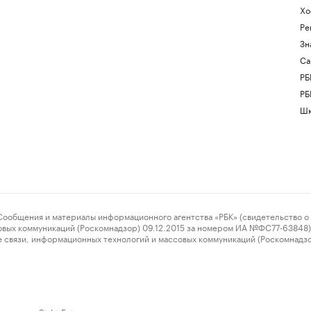
Хо
Ре
Зн
Са
РБ
РБ
Шк
ения и материалы информационного агентства «РБК» (свидетельство о 
овых коммуникаций (Роскомнадзор) 09.12.2015 за номером ИА №ФС77-63848) 
 связи, информационных технологий и массовых коммуникаций (Роскомнадз