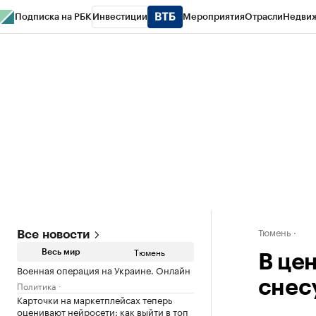
Подписка на РБК
Инвестиции
Мероприятия
Отрасли
Недви
РБК Life
Тренды
Визионеры
Национальные проекты
Город
Стиль
Кр
Конференции СПб
Спецпроекты
Проверка контрагентов
Политика
Тюмень
Все новости
Тюмень
Весь мир
В це
Военная операция на Украине. Онлайн
снес
Политика
Карточки на маркетплейсах теперь
оценивают нейросети: как выйти в топ