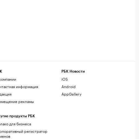
К
РБК Новости
компании
iOS
нтактная информация
Android
дакция
AppGallery
змещение рекламы
угие продукты РБК
лако для бизнеса
рпоративный регистратор
менов