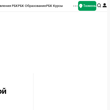
Тюмень
вления РБК
РБК Образование
РБК Курсы
рейтинги
Франшизы
Газета
Спецпроекты СПб
ты
ой