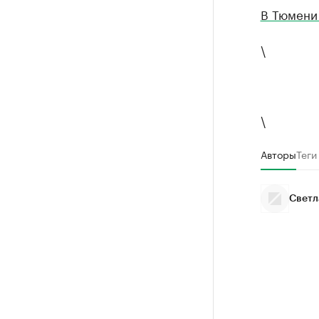
В Тюмени 
\
\
Авторы
Теги
Светл