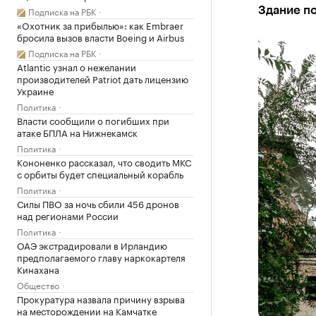
Подписка на РБК
Здание п
«Охотник за прибылью»: как Embraer
бросила вызов власти Boeing и Airbus
Подписка на РБК
Atlantic узнал о нежелании
производителей Patriot дать лицензию
Украине
Политика
Власти сообщили о погибших при
атаке БПЛА на Нижнекамск
Политика
Кононенко рассказал, что сводить МКС
с орбиты будет специальный корабль
Политика
Силы ПВО за ночь сбили 456 дронов
над регионами России
Политика
ОАЭ экстрадировали в Ирландию
предполагаемого главу наркокартеля
Кинахана
Общество
Прокуратура назвала причину взрыва
на месторождении на Камчатке