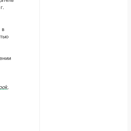
г.
 в
стью
шении
ook
,