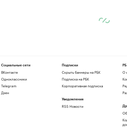
Социальные сети
Подписки
РБ
ВКонтакте
Скрыть баннеры на РБК
О 
Одноклассники
Подписка на РБК
Ко
Telegram
Корпоративная подписка
Ре
Дзен
Ра
Уведомления
RSS Новости
Др
Об
Ко
до