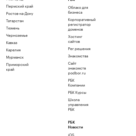
Пермский край
Облако для
бизнеса
Ростов-на-Дону
Корпоративный
Татарстан
регистратор
Тюмень
доменов
Черноземье
Хостинг
сайтов
Кавказ
Рег.решения
Карелия
Знакомства
Мурманск
Сайт
Приморский
знакомств
край
podbor.ru
РБК
Компании
РБК Курсы
Школа
управления
РБК
РБК
Новости
iOS