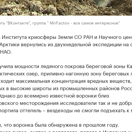
ть "ВКонтакте", группа " MirFactov - все самое интересное"
з Института криосферы Земли СО РАН и Научного цен
Арктики вернулись из двухнедельной экспедиции на 
ЯНАО.
зучила мощности ледяного покрова береговой зоны К
ктических озер, приливно-нагонную зону береговых 
сходит максимальная концентрация вредных веществ,
ых в высокие широты из промышленных районов Росс
Однако до всемирно известной воронки близ
овского месторождения исследователи так и не добр
ортила оттепель – вездеходы не смогли подъехать к 
, что воронка была обнаружена в прошлом году.
кое видео, снятое с вертолета, попало в Интернет и