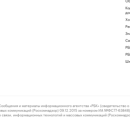
Об
Ко
до
Хо
Ре
Зн
Са
РБ
РБ
Шк
ения и материалы информационного агентства «РБК» (свидетельство о 
овых коммуникаций (Роскомнадзор) 09.12.2015 за номером ИА №ФС77-63848) 
 связи, информационных технологий и массовых коммуникаций (Роскомнадз