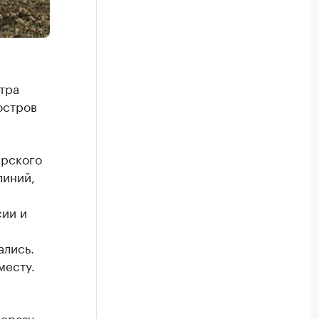
тра
остров
арского
линий,
ии и
ались.
месту.
 сразу