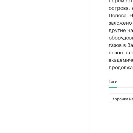
острова, 
Попова. 
заложено 
другие на
оборудов
газов в З
сезон на 
академиче
продолжат
Теги
воронка н