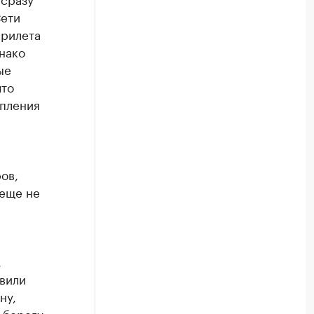
Сети
прилета
нако
ые
что
опления
ов,
 еще не
,
вили
ну,
 берегу