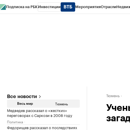
Подписка на РБК
Инвестиции
Мероприятия
Отрасли
Недви
РБК Life
Тренды
Визионеры
Национальные проекты
Город
Стиль
Кр
Конференции СПб
Спецпроекты
Проверка контрагентов
Политика
Тюмень
Все новости
Тюмень
Весь мир
Учен
Медведев рассказал о «жестких»
переговорах с Саркози в 2008 году
зага
Политика
Федорищев рассказал о последствиях