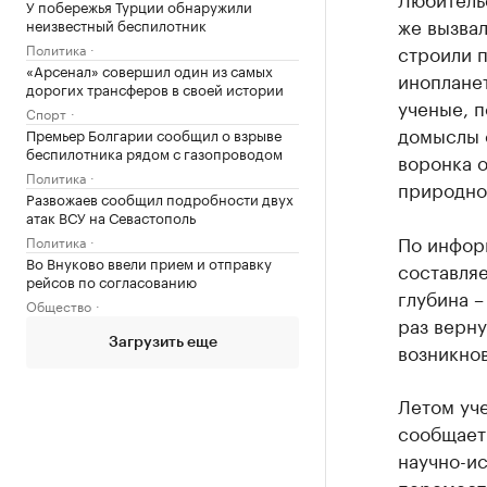
У побережья Турции обнаружили
же вызва
неизвестный беспилотник
Политика
строили п
«Арсенал» совершил один из самых
инопланет
дорогих трансферов в своей истории
ученые, 
Спорт
домыслы о
Премьер Болгарии сообщил о взрыве
беспилотника рядом с газопроводом
воронка 
Политика
природног
Развожаев сообщил подробности двух
атак ВСУ на Севастополь
По инфор
Политика
Во Внуково ввели прием и отправку
составляе
рейсов по согласованию
глубина –
Общество
раз верну
Загрузить еще
возникно
Летом уч
сообщает
научно-ис
перемести