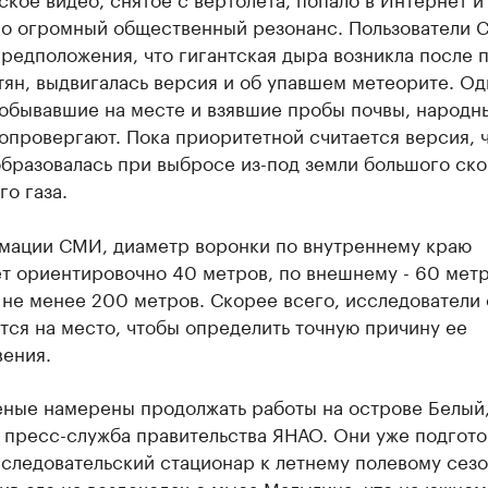
ло огромный общественный резонанс. Пользователи 
редположения, что гигантская дыра возникла после 
ян, выдвигалась версия и об упавшем метеорите. Од
побывавшие на месте и взявшие пробы почвы, народн
провергают. Пока приоритетной считается версия, 
образовалась при выбросе из-под земли большого ск
о газа.
мации СМИ, диаметр воронки по внутреннему краю
т ориентировочно 40 метров, по внешнему - 60 метр
 не менее 200 метров. Скорее всего, исследователи
тся на место, чтобы определить точную причину ее
вения.
еные намерены продолжать работы на острове Белый
 пресс-служба правительства ЯНАО. Они уже подгото
следовательский стационар к летнему полевому сезо
в его на вездеходах с мыса Малыгина, что на южном