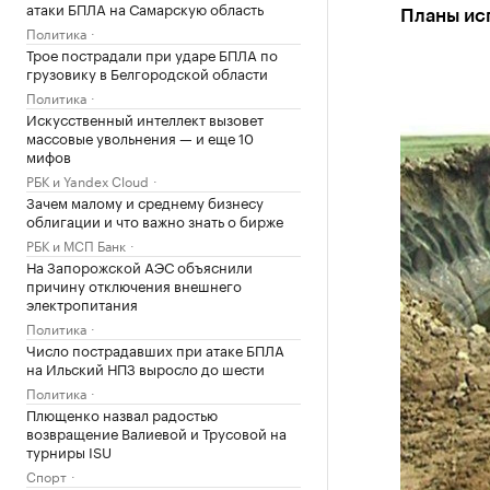
атаки БПЛА на Самарскую область
Планы ис
Политика
Трое пострадали при ударе БПЛА по
грузовику в Белгородской области
Политика
Искусственный интеллект вызовет
массовые увольнения — и еще 10
мифов
РБК и Yandex Cloud
Зачем малому и среднему бизнесу
облигации и что важно знать о бирже
РБК и МСП Банк
На Запорожской АЭС объяснили
причину отключения внешнего
электропитания
Политика
Число пострадавших при атаке БПЛА
на Ильский НПЗ выросло до шести
Политика
Плющенко назвал радостью
возвращение Валиевой и Трусовой на
турниры ISU
Спорт