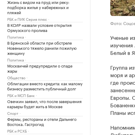
Жизнь с видом на пруд или реку:
подборка жилья у набережных и
пляжей
РБК и ПИК Серия плюс
Фото: Соцсе
В КСИР назвали условие открытия
Ормузского пролива
Ученые и
Политика
В Брянской области при обстреле
изучения 
Новенького тяжело ранили пожилую
Белый в 
женщину
Политика
Москвичей предупредили о спаде
Группа и
жары
моря и ар
Общество
где прои
Облигации вместо кредита: как малому
бизнесу разместить публичный долг
занесенн
РБК и МСП Банк
Европы. 
Овечкин заявил, что после завершения
Бованенк
карьеры будет жить в Москве
Планы исп
Спорт
Фермы, рестораны и отели Дальнего
Востока. Гастрогид
Напомним
РБК и РСХБ
Любительс