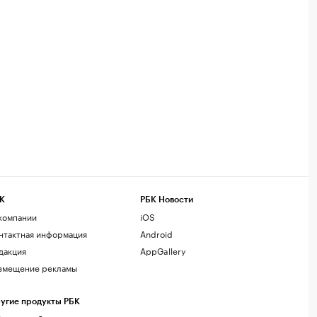
К
РБК Новости
компании
iOS
нтактная информация
Android
дакция
AppGallery
змещение рекламы
угие продукты РБК