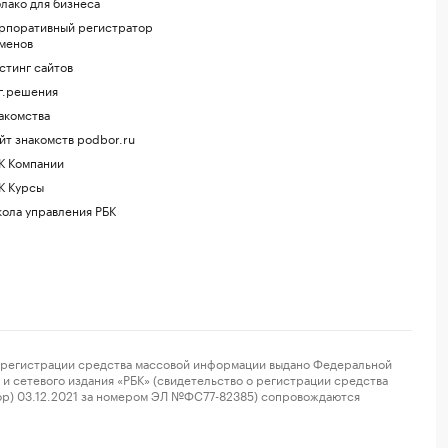
лако для бизнеса
рпоративный регистратор
менов
стинг сайтов
г.решения
акомства
йт знакомств podbor.ru
К Компании
К Курсы
ола управления РБК
регистрации средства массовой информации выдано Федеральной
и сетевого издания «РБК» (свидетельство о регистрации средства
ор) 03.12.2021 за номером ЭЛ №ФС77-82385) сопровождаются