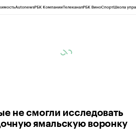
жимость
Autonews
РБК Компании
Телеканал
РБК Вино
Спорт
Школа упра
ипто
РБК Бизнес-среда
Дискуссионный клуб
Исследования
Кредитные 
Экономика
Бизнес
Технологии и медиа
Финансы
Рынок наличной валю
ые не смогли исследовать
дочную ямальскую воронку