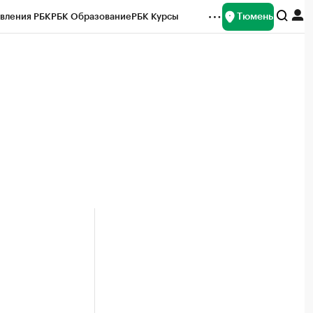
Тюмень
вления РБК
РБК Образование
РБК Курсы
рейтинги
Франшизы
Газета
Спецпроекты СПб
ты