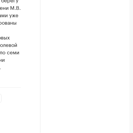
ени М.В.
ами уже
ированы
овых
полевой
оло семи
ни
.