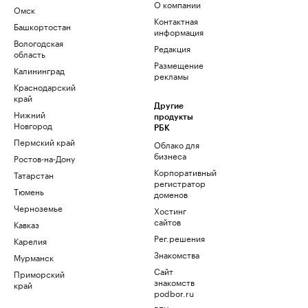
О компании
Омск
Контактная
Башкортостан
информация
Вологодская
Редакция
область
Размещение
Калининград
рекламы
Краснодарский
край
Другие
Нижний
продукты
Новгород
РБК
Пермский край
Облако для
бизнеса
Ростов-на-Дону
Корпоративный
Татарстан
регистратор
Тюмень
доменов
Черноземье
Хостинг
сайтов
Кавказ
Рег.решения
Карелия
Знакомства
Мурманск
Сайт
Приморский
знакомств
край
podbor.ru