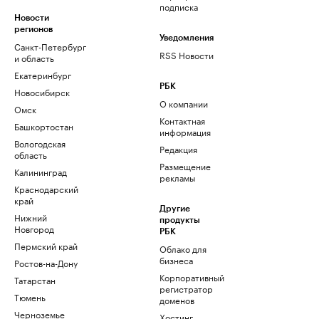
подписка
Новости
регионов
Уведомления
Санкт-Петербург
RSS Новости
и область
Екатеринбург
РБК
Новосибирск
О компании
Омск
Контактная
Башкортостан
информация
Вологодская
Редакция
область
Размещение
Калининград
рекламы
Краснодарский
край
Другие
Нижний
продукты
Новгород
РБК
Пермский край
Облако для
бизнеса
Ростов-на-Дону
Корпоративный
Татарстан
регистратор
Тюмень
доменов
Черноземье
Хостинг