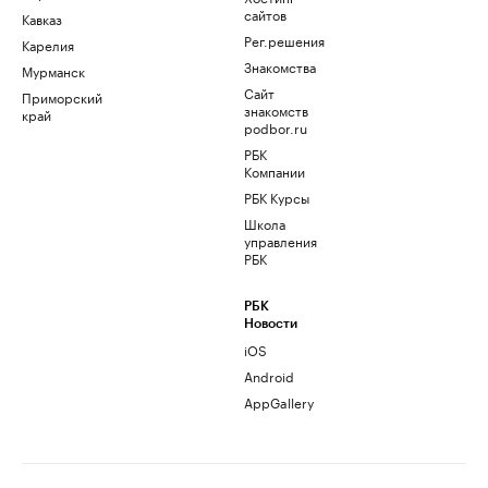
сайтов
Кавказ
Рег.решения
Карелия
Знакомства
Мурманск
Сайт
Приморский
знакомств
край
podbor.ru
РБК
Компании
РБК Курсы
Школа
управления
РБК
РБК
Новости
iOS
Android
AppGallery